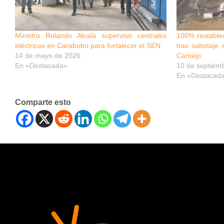
Ministro Rolando Alcalá supervisó centrales
100% restablec
eléctricas en Carabobo para fortalecer el SEN
tras sabotaje 
14 de mayo de 2026
Camejo
En «Destacada»
10 de septiem
En «Destacad
Comparte esto