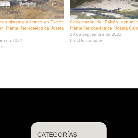
ido sistema eléctrico en Falcón
Gobernador de Falcón denunci
en Planta Termoeléctrica Josefa
Planta Termoeléctrica “Josefa Cam
10 de septiembre de 2022
bre de 2022
En «Destacada»
a»
CATEGORÍAS