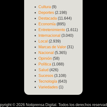
Cultura
(9)
Deportes
(2.198)
Destacada
(11.644)
Economía
(895)
Entretenimiento
(1.611)
Internacional
(3.040)
Local
(2.939)
Marcas de Valor
(31)
Nacional
(5.365)
Opinión
(58)
Política
(1.088)
Salud
(426)
Sucesos
(3.108)
Tecnología
(643)
Variedades
(1)
pyright © 2026 Notiprensa Digital. Todos los derechos reservad