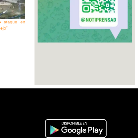
ó ataque en
ejo”