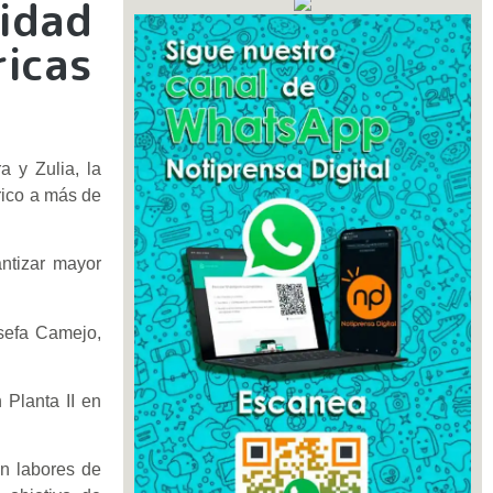
idad
ricas
 y Zulia, la
rico a más de
antizar mayor
sefa Camejo,
 Planta II en
on labores de