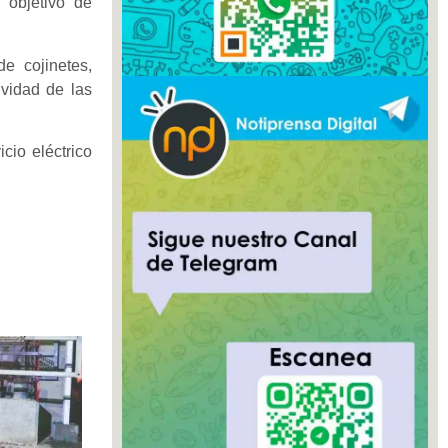
 objetivo de
e cojinetes,
ividad de las
io eléctrico