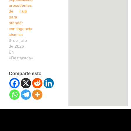
procedentes
de Haití
para
atender
contingencia
sísmica
8 de julio
de 2026
En
«Destacada»
Comparte esto