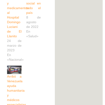
y
social en
medicamentos
todo el
al
país
Hospital
8 de
Domingo
agosto
Luciani
de 2022
de El
En
Llanito
«Salud»
24 de
marzo de
2023
En
«Nacional»
Arribó a
Venezuela
ayuda
humanitaria
y
médicos
especialistas