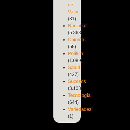
de
Valor
(31)
Nacional
(5.368)
Opinión
(58)
Política
(1.089)
Salud
(427)
Sucesos
(3.108)
Tecnología
(644)
Variedades
(1)