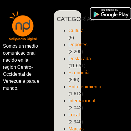
CATEGORÍAS
Cultura
(9)
Deportes
Somos un medio
(2.200)
comunicacional
Destacada
nacido en la
(11.651)
región Centro-
Economía
Occidental de
(896)
Venezuela para el
Entretenimiento
mundo.
(1.613)
Internacional
(3.042)
Local
(2.940)
Marcas