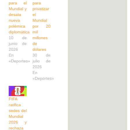
para el
para
Mundial y
privatizar
desata
el
nueva
Mundial
polémica
por 20
diplomática
mil
10 de
millones
junio de
de
2026
dólares
En
30 de
«Deportes»
julio de
2026
En
«Deportes»
FIFA
ratifica
sedes del
Mundial
2026 y
rechaza