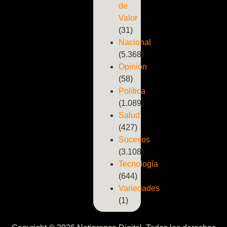
de
Valor
(31)
Nacional
(5.368)
Opinión
(58)
Política
(1.089)
Salud
(427)
Sucesos
(3.108)
Tecnología
(644)
Variedades
(1)