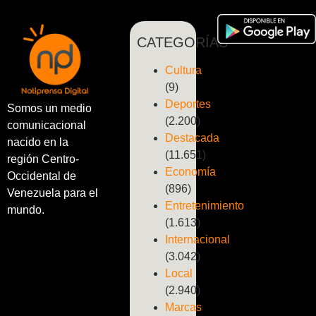
CATEGORÍAS
Cultura
(9)
Deportes
Somos un medio
(2.200)
comunicacional
Destacada
nacido en la
(11.651)
región Centro-
Economía
Occidental de
(896)
Venezuela para el
Entretenimiento
mundo.
(1.613)
Internacional
(3.042)
Local
(2.940)
Marcas