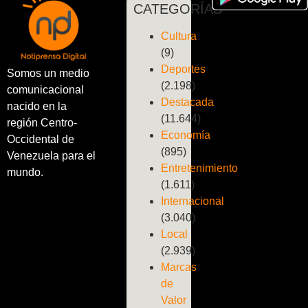
CATEGORÍAS
Cultura
(9)
Deportes
Somos un medio
(2.198)
comunicacional
Destacada
nacido en la
(11.644)
región Centro-
Economía
Occidental de
(895)
Venezuela para el
Entretenimiento
mundo.
(1.611)
Internacional
(3.040)
Local
(2.939)
Marcas
de
Valor