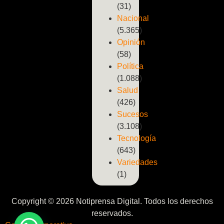
(31)
Nacional
(5.365)
Opinión
(58)
Política
(1.088)
Salud
(426)
Sucesos
(3.108)
Tecnología
(643)
Variedades
(1)
Copyright © 2026 Notiprensa Digital. Todos los derechos
reservados.