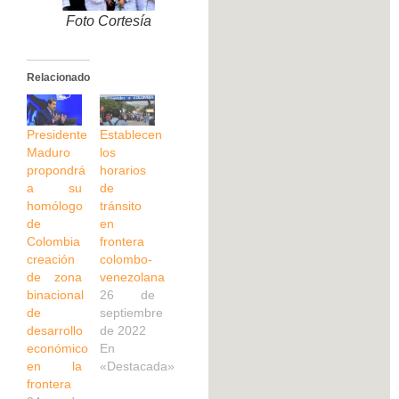
Foto Cortesía
Relacionado
Presidente
Establecen
Maduro
los
propondrá
horarios
a su
de
homólogo
tránsito
de
en
Colombia
frontera
creación
colombo-
de zona
venezolana
binacional
26 de
de
septiembre
desarrollo
de 2022
económico
En
en la
«Destacada»
frontera