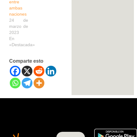
entre
ambas
naciones
24 de
marzo de
2023
En
«Destacada»
Comparte esto