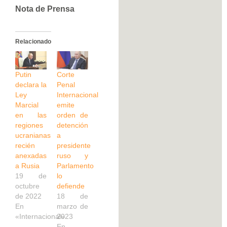
Nota de Prensa
Relacionado
Putin
Corte
declara la
Penal
Ley
Internacional
Marcial
emite
en las
orden de
regiones
detención
ucranianas
a
recién
presidente
anexadas
ruso y
a Rusia
Parlamento
19 de
lo
octubre
defiende
de 2022
18 de
En
marzo de
«Internacional»
2023
En