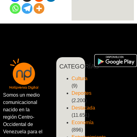
CATEGORÍAS
Cultura
(9)
Deportes
Somos un medio
(2.200)
comunicacional
Destacada
nacido en la
(11.651)
región Centro-
Economía
Occidental de
(896)
Venezuela para el