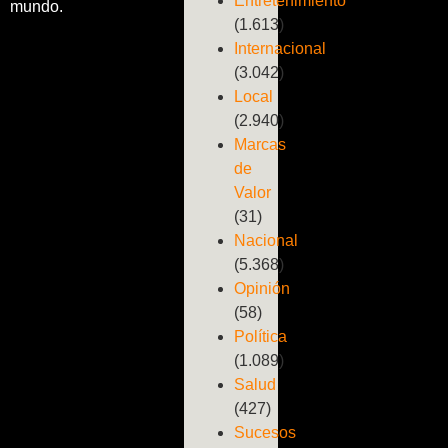
Entretenimiento
mundo.
(1.613)
Internacional
(3.042)
Local
(2.940)
Marcas
de
Valor
(31)
Nacional
(5.368)
Opinión
(58)
Política
(1.089)
Salud
(427)
Sucesos