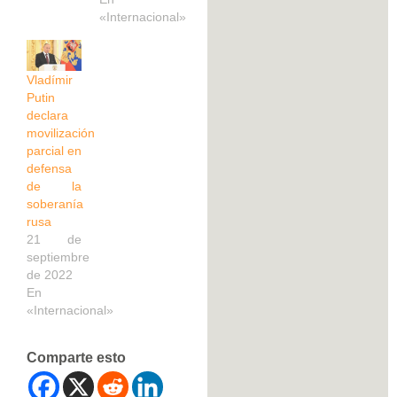
«Internacional»
Vladímir
Putin
declara
movilización
parcial en
defensa
de la
soberanía
rusa
21 de
septiembre
de 2022
En
«Internacional»
Comparte esto