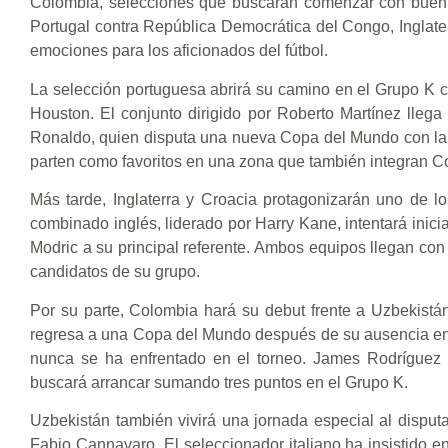
Colombia, selecciones que buscarán comenzar con buen p
Portugal contra República Democrática del Congo, Inglate
emociones para los aficionados del fútbol.
La selección portuguesa abrirá su camino en el Grupo K
Houston. El conjunto dirigido por Roberto Martínez llega 
Ronaldo, quien disputa una nueva Copa del Mundo con la i
parten como favoritos en una zona que también integran C
Más tarde, Inglaterra y Croacia protagonizarán uno de l
combinado inglés, liderado por Harry Kane, intentará inici
Modric a su principal referente. Ambos equipos llegan con 
candidatos de su grupo.
Por su parte, Colombia hará su debut frente a Uzbekistá
regresa a una Copa del Mundo después de su ausencia en la
nunca se ha enfrentado en el torneo. James Rodríguez 
buscará arrancar sumando tres puntos en el Grupo K.
Uzbekistán también vivirá una jornada especial al dispu
Fabio Cannavaro. El seleccionador italiano ha insistido e