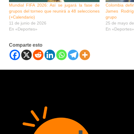
Mundial FIFA 2026: Así se jugará la fase de
Colombia defin
grupos del torneo que reunirá a 48 selecciones
James Rodríg
(+Calendario)
grupo
11 de junio de 2026
25 de mayo de
En «Deportes»
En «Deportes»
Comparte esto