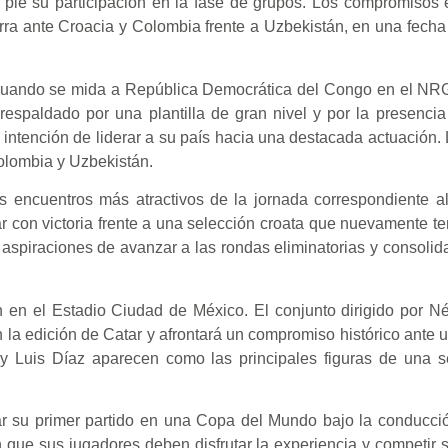
ie su participación en la fase de grupos. Los compromisos e
rra ante Croacia y Colombia frente a Uzbekistán, en una fech
 cuando se mida a República Democrática del Congo en el NR
respaldado por una plantilla de gran nivel y por la presencia
ntención de liderar a su país hacia una destacada actuación. 
olombia y Uzbekistán.
os encuentros más atractivos de la jornada correspondiente a
ar con victoria frente a una selección croata que nuevamente t
aspiraciones de avanzar a las rondas eliminatorias y consolida
n en el Estadio Ciudad de México. El conjunto dirigido por N
 edición de Catar y afrontará un compromiso histórico ante un
y Luis Díaz aparecen como las principales figuras de una s
tar su primer partido en una Copa del Mundo bajo la conducci
n que sus jugadores deben disfrutar la experiencia y competir 