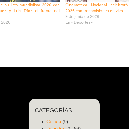
e su lista mundialista 2026 con
Cinemateca Nacional celebrará
uez y Luis Díaz al frente del
2026 con transmisiones en vivo
9 de junio de 2026
 2026
En «Deportes»
CATEGORÍAS
Cultura
(9)
Deportes
(2.198)