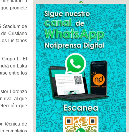
nfrentarán a
a que promete
G Stadium de
 de Cristiano
Los lusitanos
l Grupo L. El
endrá en Luka
rse entre los
éstor Lorenzo
 rival al que
elección que
ón técnica de
sin complejos