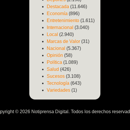
Destacada
(11.646)
Economía
(896)
Entretenimiento
(1.611)
Internacional
(3.040)
Local
(2.940)
Marcas de Valor
(31)
Nacional
(5.367)
Opinión
(58)
Política
(1.089)
Salud
(426)
Sucesos
(3.108)
Tecnología
(643)
Variedades
(1)
pyright © 2026 Notiprensa Digital. Todos los derechos reservad