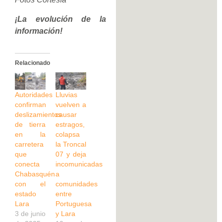
¡La evolución de la
información!
Relacionado
Autoridades
Lluvias
confirman
vuelven a
deslizamientos
causar
de tierra
estragos,
en la
colapsa
carretera
la Troncal
que
07 y deja
conecta
incomunicadas
Chabasquén
a
con el
comunidades
estado
entre
Lara
Portuguesa
3 de junio
y Lara