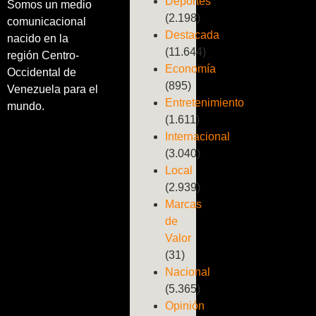
Deportes
Somos un medio
(2.198)
comunicacional
Destacada
nacido en la
(11.644)
región Centro-
Economía
Occidental de
(895)
Venezuela para el
Entretenimiento
mundo.
(1.611)
Internacional
(3.040)
Local
(2.939)
Marcas
de
Valor
(31)
Nacional
(5.365)
Opinión