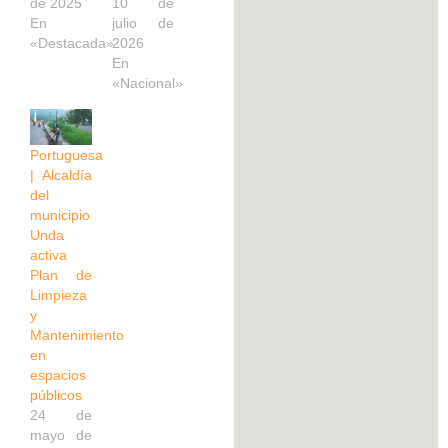
de 2025
10 de
En
julio de
«Destacada»
2026
En
«Nacional»
Portuguesa
| Alcaldía
del
municipio
Unda
activa
Plan de
Limpieza
y
Mantenimiento
en
espacios
públicos
24 de
mayo de