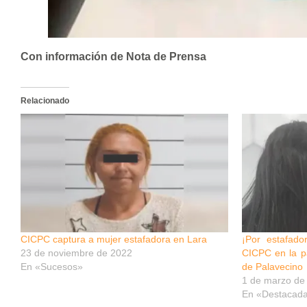
Con información de Nota de Prensa
Relacionado
CICPC captura a mujer estafadora en Lara
¡Por estafado
23 de noviembre de 2022
CICPC en la p
En «Sucesos»
de Palavecino
1 de marzo de
En «Destacad