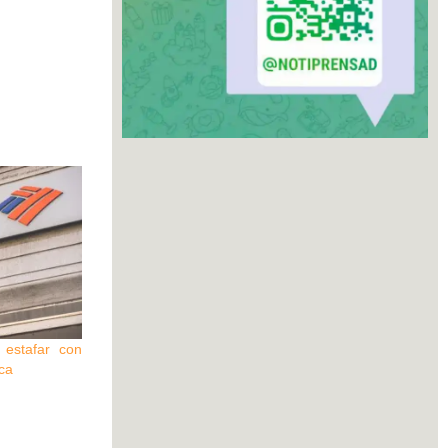
 estafar con
ica