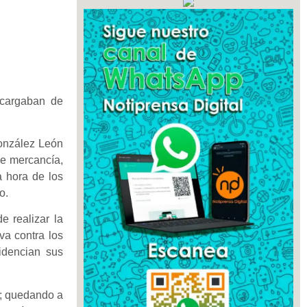
ncargaban de
González León
de mercancía,
a hora de los
o.
e realizar la
va contra los
idencian sus
s; quedando a