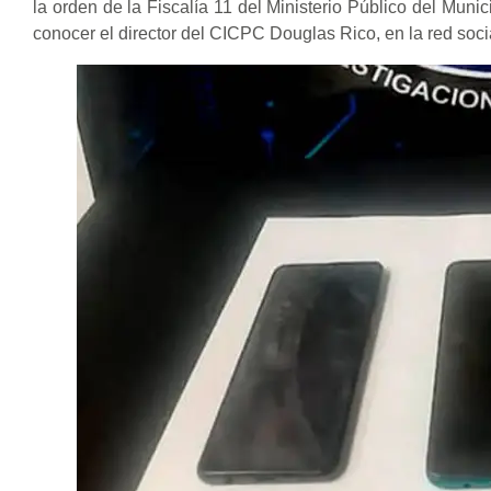
la orden de la Fiscalía 11 del Ministerio Público del Munic
conocer el director del CICPC Douglas Rico, en la red soci