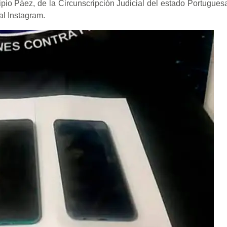
ipio Páez, de la Circunscripción Judicial del estado Portuguesa
al Instagram.