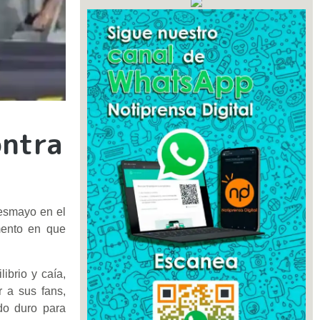
ontra
desmayo en el
mento en que
ibrio y caía,
r a sus fans,
do duro para