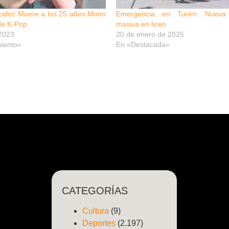
cidio! Muere a los 25 años Moon
Emergencia en Turén: Nueva i
 de K-Pop
masiva en liceo
 2023
20 de enero de 2025
miento»
En «Destacada»
CATEGORÍAS
Cultura
(9)
Deportes
(2.197)