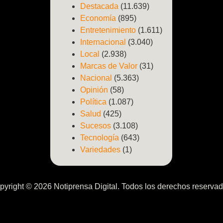
Destacada
(11.639)
Economía
(895)
Entretenimiento
(1.611)
Internacional
(3.040)
Local
(2.938)
Marcas de Valor
(31)
Nacional
(5.363)
Opinión
(58)
Política
(1.087)
Salud
(425)
Sucesos
(3.108)
Tecnología
(643)
Variedades
(1)
pyright © 2026 Notiprensa Digital. Todos los derechos reservad