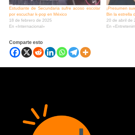
Estudiante de Secundaria sufre acoso escolar
¡Presumen sui
por escuchar k-pop en México
Bin la estrella
18 de febrero de 2025
20 de abril de
En «Internacional»
En «Entreteni
Comparte esto