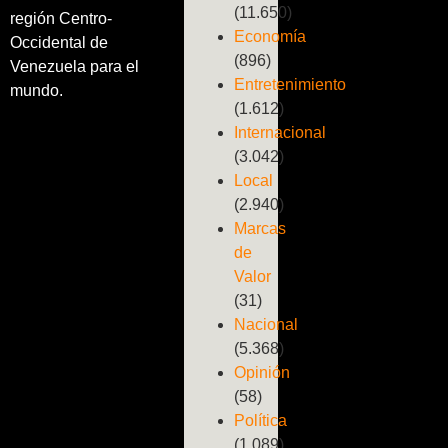
(11.650)
región Centro-
Economía
Occidental de
(896)
Venezuela para el
Entretenimiento
mundo.
(1.612)
Internacional
(3.042)
Local
(2.940)
Marcas
de
Valor
(31)
Nacional
(5.368)
Opinión
(58)
Política
(1.089)