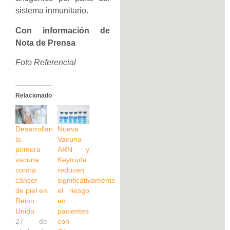
sistema inmunitario.
Con información de
Nota de Prensa
Foto Referencial
Relacionado
Desarrollan
Nueva
la
Vacuna
primera
ARN y
vacuna
Keytruda
contra
reducen
cáncer
significativamente
de piel en
el riesgo
Reino
en
Unido
pacientes
27 de
con