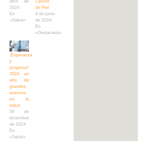
abril de
Cáncer
2024
de Piel
En
4 de junio
«Salud»
de 2024
En
«Destacada»
¡Esperanza
y
progreso!
2024 un
año de
grandes
avances
en la
salud
30 de
diciembre
de 2024
En
«Salud»