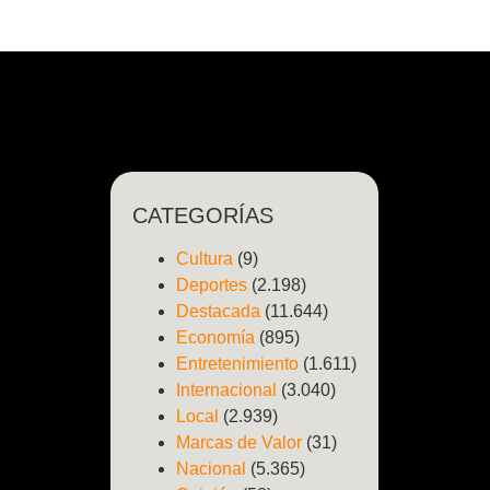
CATEGORÍAS
Cultura
(9)
Deportes
(2.198)
Destacada
(11.644)
Economía
(895)
Entretenimiento
(1.611)
Internacional
(3.040)
Local
(2.939)
Marcas de Valor
(31)
Nacional
(5.365)