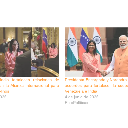
ndia fortalecen relaciones de
Presidenta Encargada y Narendra 
n la Alianza Internacional para
acuerdos para fortalecer la coop
linos
Venezuela e India
2026
4 de junio de 2026
En «Política»