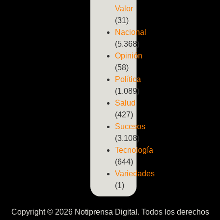
Valor
(31)
Nacional
(5.368)
Opinión
(58)
Política
(1.089)
Salud
(427)
Sucesos
(3.108)
Tecnología
(644)
Variedades
(1)
Copyright © 2026 Notiprensa Digital. Todos los derechos