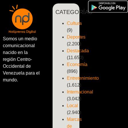
CATEGORÍAS
Cultura
(9)
Deportes
Somos un medio
(2.200)
comunicacional
Destacada
nacido en la
(11.650)
región Centro-
Economía
Occidental de
(896)
Venezuela para el
Entretenimiento
mundo.
(1.612)
Internacional
(3.042)
Local
(2.940)
Marcas
de