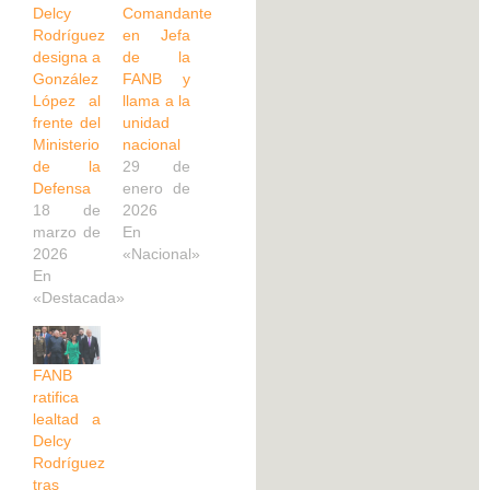
Delcy
Comandante
Rodríguez
en Jefa
designa a
de la
González
FANB y
López al
llama a la
frente del
unidad
Ministerio
nacional
de la
29 de
Defensa
enero de
18 de
2026
marzo de
En
2026
«Nacional»
En
«Destacada»
FANB
ratifica
lealtad a
Delcy
Rodríguez
tras