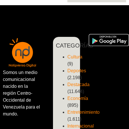
CATEGORÍAS
Cultura
(9)
Deportes
Somos un medio
(2.198)
comunicacional
Destacada
nacido en la
(11.644)
región Centro-
Economía
Occidental de
(895)
Venezuela para el
Entretenimiento
mundo.
(1.611)
Internacional