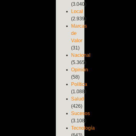
(3.040)
Local
(2.939)
Marcas
de
Valor
(31)
Nacional
(5.365)
Opinión
(58)
Política
(1.088)
Salud
(426)
Sucesos
(3.108)
Tecnología
(643)