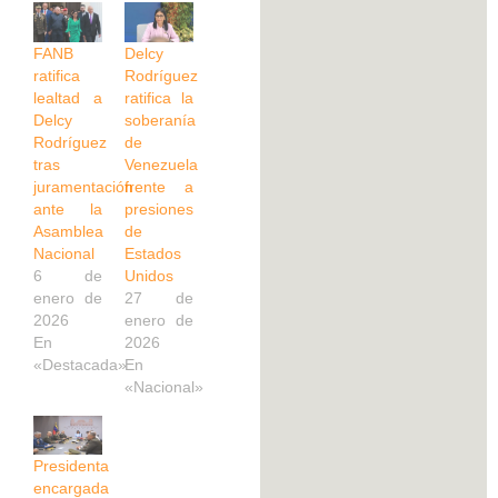
FANB
Delcy
ratifica
Rodríguez
lealtad a
ratifica la
Delcy
soberanía
Rodríguez
de
tras
Venezuela
juramentación
frente a
ante la
presiones
Asamblea
de
Nacional
Estados
6 de
Unidos
enero de
27 de
2026
enero de
En
2026
«Destacada»
En
«Nacional»
Presidenta
encargada