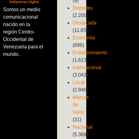
(9)
Deportes
Somos un medio
(2.200)
comunicacional
Destacada
nacido en la
(11.651)
región Centro-
Economía
Occidental de
(896)
Venezuela para el
Entretenimiento
mundo.
(1.613)
Internacional
(3.042)
Local
(2.940)
Marcas
de
Valor
(31)
Nacional
(5.368)