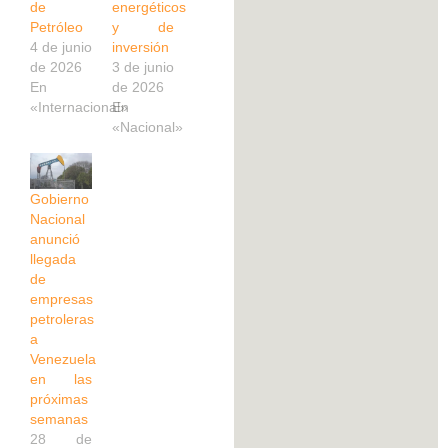
de
energéticos
Petróleo
y de
4 de junio
inversión
de 2026
3 de junio
En
de 2026
«Internacional»
En
«Nacional»
Gobierno
Nacional
anunció
llegada
de
empresas
petroleras
a
Venezuela
en las
próximas
semanas
28 de