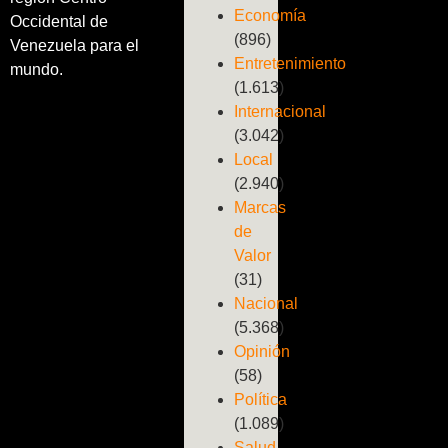
Economía
Occidental de
(896)
Venezuela para el
Entretenimiento
mundo.
(1.613)
Internacional
(3.042)
Local
(2.940)
Marcas
de
Valor
(31)
Nacional
(5.368)
Opinión
(58)
Política
(1.089)
Salud