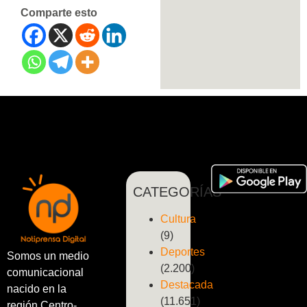
Comparte esto
CATEGORÍAS
Cultura
(9)
Deportes
Somos un medio
(2.200)
comunicacional
Destacada
nacido en la
(11.651)
región Centro-