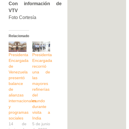
Con información de
VTV
Foto Cortesía
Relacionado
Presidenta
Presidenta
Encargada
Encargada
de
recorrió
Venezuela
una de
presentó
las
balance
mayores
de
refinerías
alianzas
del
internacionales
mundo
y
durante
programas
visita a
sociales
India
14 de
5 de junio