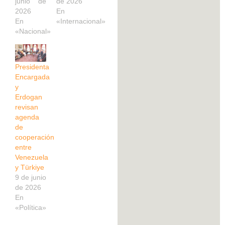
junio de
de 2026
2026
En
En
«Internacional»
«Nacional»
Presidenta
Encargada
y
Erdogan
revisan
agenda
de
cooperación
entre
Venezuela
y Türkiye
9 de junio
de 2026
En
«Política»