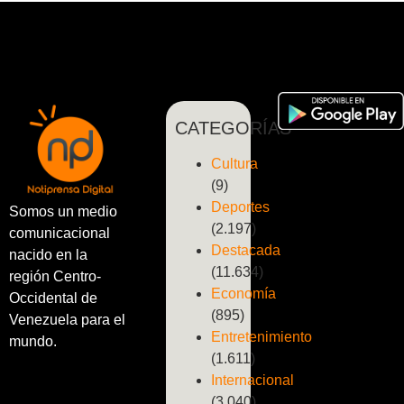
CATEGORÍAS
Cultura
(9)
Deportes
Somos un medio
(2.197)
comunicacional
Destacada
nacido en la
(11.634)
región Centro-
Economía
Occidental de
(895)
Venezuela para el
Entretenimiento
mundo.
(1.611)
Internacional
(3.040)