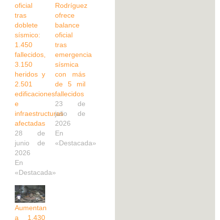
oficial
Rodríguez
tras
ofrece
doblete
balance
sísmico:
oficial
1.450
tras
fallecidos,
emergencia
3.150
sísmica
heridos y
con más
2.501
de 5 mil
edificaciones
fallecidos
e
23 de
infraestructuras
julio de
afectadas
2026
28 de
En
junio de
«Destacada»
2026
En
«Destacada»
Aumentan
a 1.430