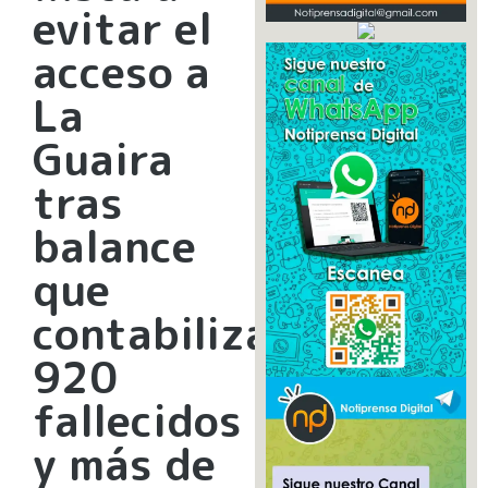
evitar el
acceso a
La
Guaira
tras
balance
que
contabiliza
920
fallecidos
y más de