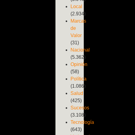
Local
(2.934)
Marcas
de
Valor
(31)
Nacional
(5.362)
Opinión
(58)
Política
(1.086)
Salud
(425)
Sucesos
(3.108)
Tecnología
(643)