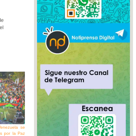
de
el
Venezuela se
es por la Paz