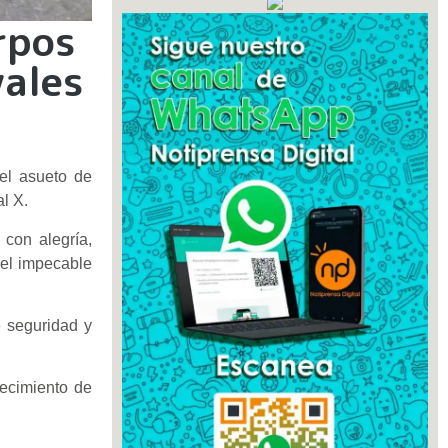
rpos
vales
 el asueto de
al X.
 con alegría,
 el impecable
 seguridad y
recimiento de