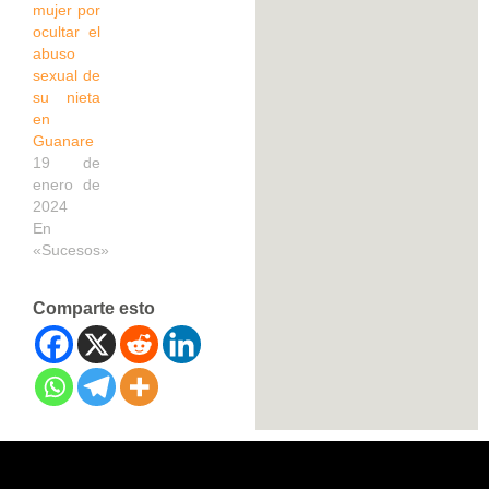
mujer por
ocultar el
abuso
sexual de
su nieta
en
Guanare
19 de
enero de
2024
En
«Sucesos»
Comparte esto