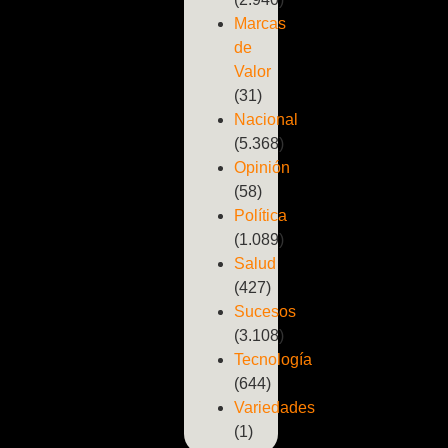
Marcas
de
Valor
(31)
Nacional
(5.368)
Opinión
(58)
Política
(1.089)
Salud
(427)
Sucesos
(3.108)
Tecnología
(644)
Variedades
(1)