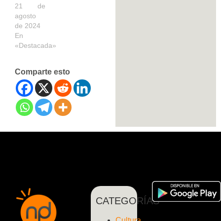
21 de
agosto
de 2024
En
«Destacada»
Comparte esto
CATEGORÍAS
Cultura