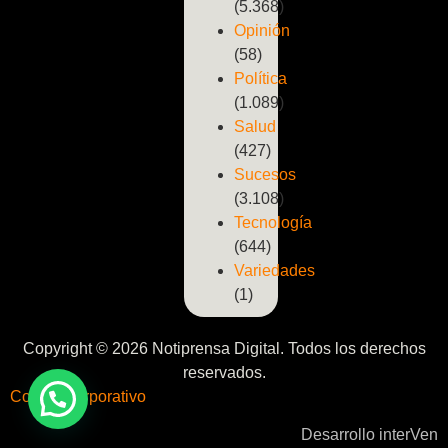
(5.368)
Opinión
(58)
Política
(1.089)
Salud
(427)
Sucesos
(3.108)
Tecnología
(644)
Variedades
(1)
Copyright © 2026 Notiprensa Digital. Todos los derechos
reservados.
Correo Corporativo
Desarrollo interVen