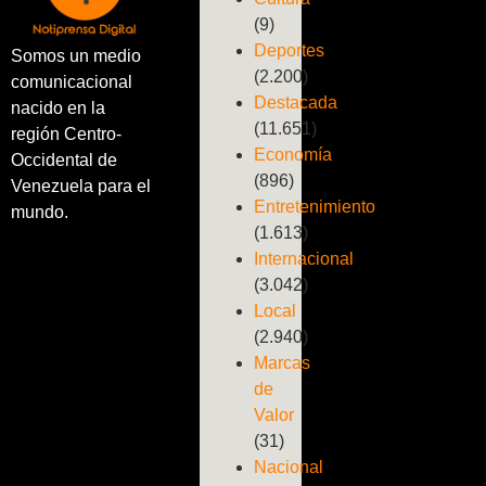
(9)
Deportes
Somos un medio
(2.200)
comunicacional
Destacada
nacido en la
(11.651)
región Centro-
Economía
Occidental de
(896)
Venezuela para el
Entretenimiento
mundo.
(1.613)
Internacional
(3.042)
Local
(2.940)
Marcas
de
Valor
(31)
Nacional