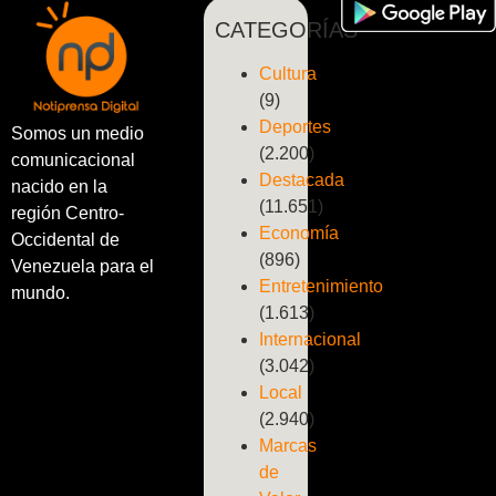
CATEGORÍAS
Cultura
(9)
Deportes
Somos un medio
(2.200)
comunicacional
Destacada
nacido en la
(11.651)
región Centro-
Economía
Occidental de
(896)
Venezuela para el
Entretenimiento
mundo.
(1.613)
Internacional
(3.042)
Local
(2.940)
Marcas
de