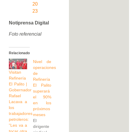
20
23
Notiprensa Digital
Foto referencial
Relacionado
Nivel de
operaciones
Visitan
de
Refinería
Refinería
El Palito |
El Palito
Gobernador
superará
Rafael
el 90%
Lacava a
en los
los
próximos
trabajadores
meses
petroleros:
El
“Les va a
dirigente
tocar otra