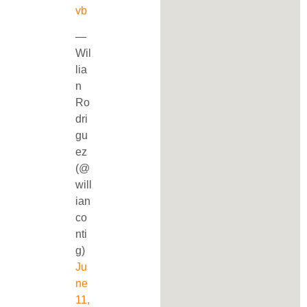
vb
—
Wil
lia
n
Ro
dri
gu
ez
(@
will
ian
co
nti
g)
Ju
ne
11,