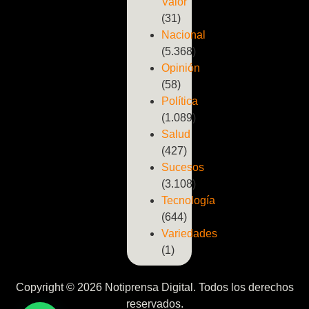
Valor
(31)
Nacional
(5.368)
Opinión
(58)
Política
(1.089)
Salud
(427)
Sucesos
(3.108)
Tecnología
(644)
Variedades
(1)
Copyright © 2026 Notiprensa Digital. Todos los derechos
reservados.