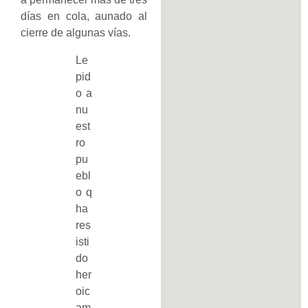
días en cola, aunado al
cierre de algunas vías.
Le
pid
o a
nu
est
ro
pu
ebl
o q
ha
res
isti
do
her
oic
am