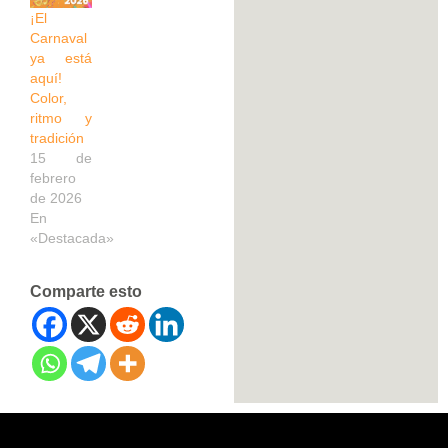
¡El
Carnaval
ya está
aquí!
Color,
ritmo y
tradición
15 de
febrero
de 2026
En
«Destacada»
Comparte esto