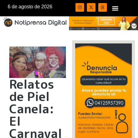
6 de agosto de 2026
Relatos
de Piel
Canela:
El
Carnaval