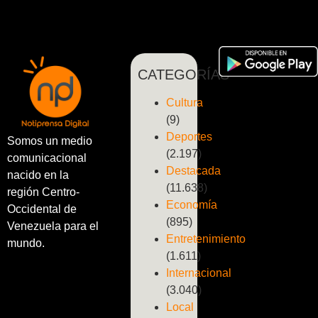
CATEGORÍAS
Cultura
(9)
Deportes
Somos un medio
(2.197)
comunicacional
Destacada
nacido en la
(11.638)
región Centro-
Economía
Occidental de
(895)
Venezuela para el
Entretenimiento
mundo.
(1.611)
Internacional
(3.040)
Local