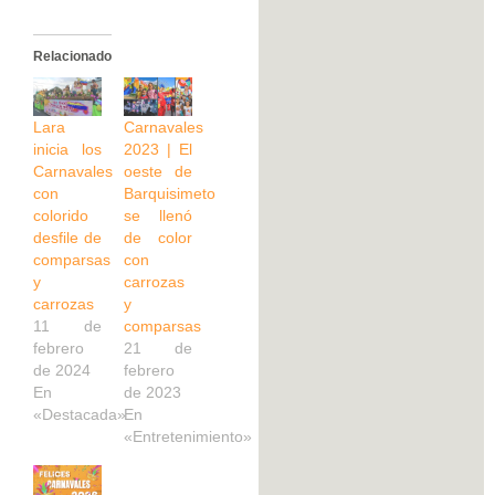
Relacionado
Lara
Carnavales
inicia los
2023 | El
Carnavales
oeste de
con
Barquisimeto
colorido
se llenó
desfile de
de color
comparsas
con
y
carrozas
carrozas
y
11 de
comparsas
febrero
21 de
de 2024
febrero
En
de 2023
«Destacada»
En
«Entretenimiento»