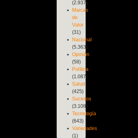
(2.937)
Marcas
de
Valor
(31)
Nacional
(5.363)
Opinión
(58)
Política
(1.087)
Salud
(425)
Sucesos
(3.108)
Tecnología
(643)
Variedades
(1)