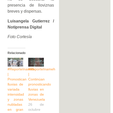
presencia de lloviznas
breves y dispersas.
Luisangela Gutierrez /
Notiprensa Digital
Foto Cortesía
Relacionado
#ReporteInameh
#ReporteInameh
|
|
Pronostican
Continúan
lluvias de
pronosticando
variada
lluvias en
intensidad
zonas de
y zonas
Venezuela
nubladas
26 de
en gran
octubre