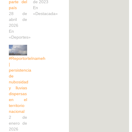
parte del
de 2023
país
En
28 de
«Destacada»
abril de
2026
En
«Deportes»
#ReportorteInameh
|
persistencia
de
nubosidad
y lluvias
dispersas
en el
territorio
nacional
2 de
enero de
2026