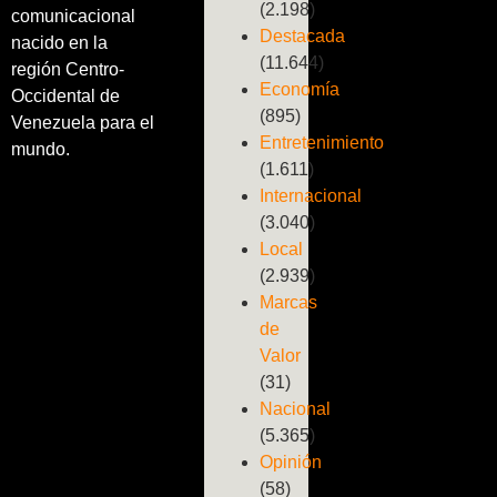
(2.198)
comunicacional
Destacada
nacido en la
(11.644)
región Centro-
Economía
Occidental de
(895)
Venezuela para el
Entretenimiento
mundo.
(1.611)
Internacional
(3.040)
Local
(2.939)
Marcas
de
Valor
(31)
Nacional
(5.365)
Opinión
(58)