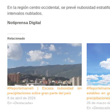
En la región centro occidental, se prevé nubosidad estrati
intervalos nublados.
Notiprensa Digital
Relacionado
#ReporteInameh | Escasa nubosidad sin
#ReporteInam
precipitaciones sobre gran parte del país
estables en g
8 de abril de 2024
precipitacione
En «Destacada»
26 de marzo d
En «Destacad