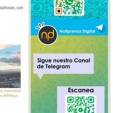
ntañosas, con
sa nubosidad
rnes #05Mayo