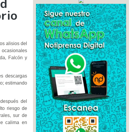
ad
orio
s alisios del
 ocasionales
da, Falcón y
es descargas
bo; estimando
 después del
to riesgo de
rales, sur de
de calima en