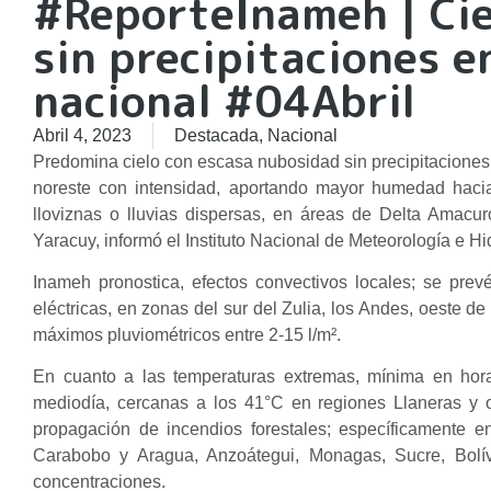
#ReporteInameh | Cie
sin precipitaciones e
nacional #04Abril
Abril 4, 2023
Destacada
,
Nacional
Predomina cielo con escasa nubosidad sin precipitaciones, 
noreste con intensidad, aportando mayor humedad hacia 
lloviznas o lluvias dispersas, en áreas de Delta Amacu
Yaracuy, informó el Instituto Nacional de Meteorología e Hi
Inameh pronostica, efectos convectivos locales; se pre
eléctricas, en zonas del sur del Zulia, los Andes, oeste 
máximos pluviométricos entre 2-15 l/m².
En cuanto a las temperaturas extremas, mínima en ho
mediodía, cercanas a los 41°C en regiones Llaneras y o
propagación de incendios forestales; específicamente e
Carabobo y Aragua, Anzoátegui, Monagas, Sucre, Bolí
concentraciones.