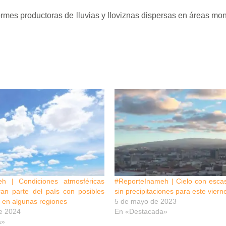
formes productoras de lluvias y lloviznas dispersas en áreas mo
eh | Condiciones atmosféricas
#ReporteInameh | Cielo con esca
ran parte del país con posibles
sin precipitaciones para este vie
s en algunas regiones
5 de mayo de 2023
e 2024
En «Destacada»
a»