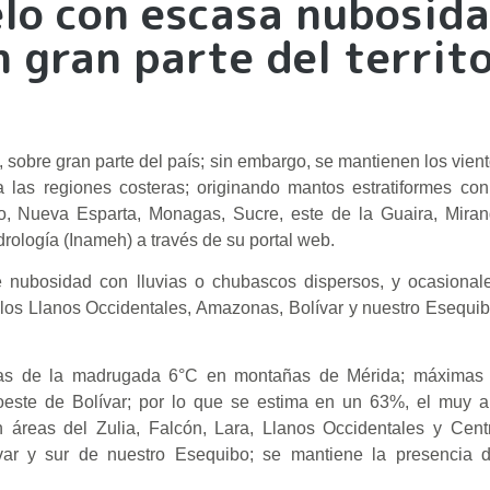
lo con escasa nubosid
n gran parte del territ
sobre gran parte del país; sin embargo, se mantienen los viento
las regiones costeras; originando mantos estratiformes con
ro, Nueva Esparta, Monagas, Sucre, este de la Guaira, Miran
drología (Inameh) a través de su portal web.
vé nubosidad con lluvias o chubascos dispersos, y ocasional
de los Llanos Occidentales, Amazonas, Bolívar y nuestro Esequi
ras de la madrugada 6°C en montañas de Mérida; máximas
este de Bolívar; por lo que se estima en un 63%, el muy al
n áreas del Zulia, Falcón, Lara, Llanos Occidentales y Cent
var y sur de nuestro Esequibo; se mantiene la presencia 