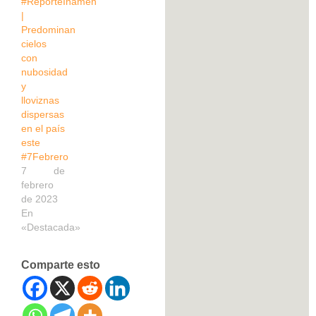
#ReporteInameh
|
Predominan
cielos
con
nubosidad
y
lloviznas
dispersas
en el país
este
#7Febrero
7 de
febrero
de 2023
En
«Destacada»
Comparte esto