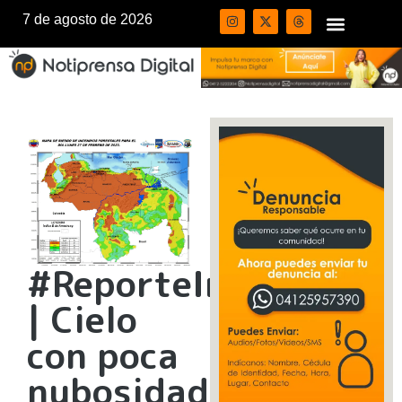
7 de agosto de 2026
#ReporteInameh
| Cielo
con poca
nubosidad