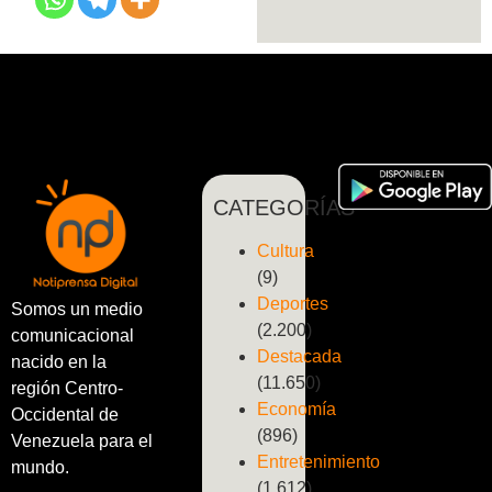
CATEGORÍAS
Cultura
(9)
Deportes
Somos un medio
(2.200)
comunicacional
Destacada
nacido en la
(11.650)
región Centro-
Economía
Occidental de
(896)
Venezuela para el
Entretenimiento
mundo.
(1.612)