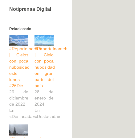
Notiprensa Digital
Relacionado
#ReporteInameh
#ReporteInameh
| Cielos
| Cielo
con poca
con poca
nubosidad
nubosidad
este
en gran
lunes
parte del
#26Dic
país
26 de
28 de
diciembre
enero de
de 2022
2024
En
En
«Destacada»
«Destacada»