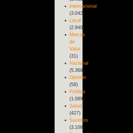
Internacional
(3.042)
Local
(2.940)
Marcas
de
Valor
(31)
Nacional
(5.368)
Opinión
(58)
Política
(1.089)
Salud
(427)
Sucesos
(3.108)