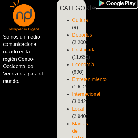
CATEGORÍAS
Cultura
(9)
Deportes
Somos un medio
(2.200)
comunicacional
Destacada
nacido en la
(11.650)
región Centro-
Economía
Occidental de
(896)
Venezuela para el
Entretenimiento
mundo.
(1.612)
Internacional
(3.042)
Local
(2.940)
Marcas
de