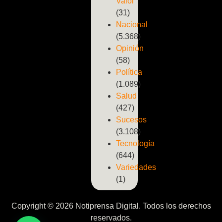
Valor
(31)
Nacional
(5.368)
Opinión
(58)
Política
(1.089)
Salud
(427)
Sucesos
(3.108)
Tecnología
(644)
Variedades
(1)
Copyright © 2026 Notiprensa Digital. Todos los derechos
reservados.