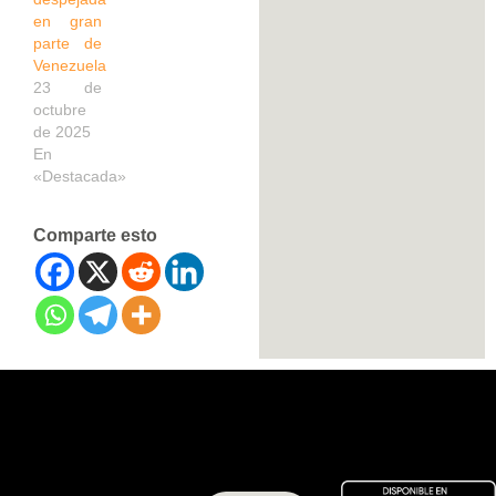
en gran
parte de
Venezuela
23 de
octubre
de 2025
En
«Destacada»
Comparte esto