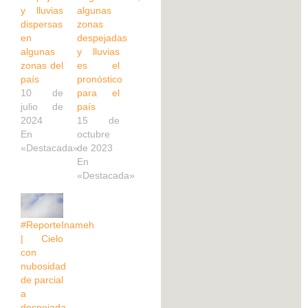
y lluvias
algunas
dispersas
zonas
en
despejadas
algunas
y lluvias
zonas del
es el
país
pronóstico
10 de
para el
julio de
país
2024
15 de
En
octubre
«Destacada»
de 2023
En
«Destacada»
#ReporteInameh
| Cielo
con
nubosidad
de parcial
a
despejada