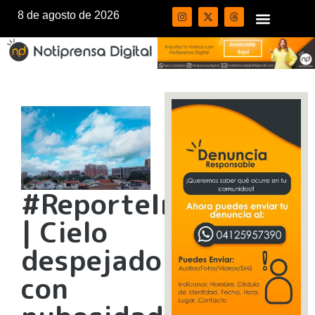
8 de agosto de 2026
#ReporteInameh
| Cielo
despejado
con