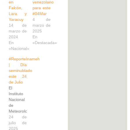
en
venezolano
Falcón,
para este
Lara y
#04Mar
Yaracuy
4 de
14 de
marzo de
marzo de
2025
2024
En
En
«Destacada»
«Nacional»
#ReporteInameh
| Día
seminublado
este 24
de Julio
El
Instituto
Nacional
de
Meteorología
e
24 de
Hidrología
julio de
(INAMEH)
2025