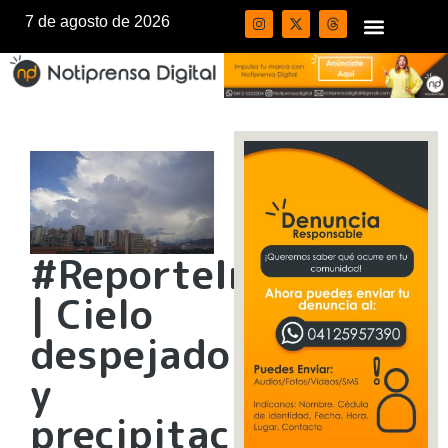
7 de agosto de 2026
#ReporteInameh
| Cielo
despejado
y
precipitaciones