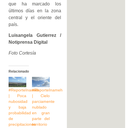
que ha marcado los
últimos días en la zona
central y el oriente del
país.
Luisangela Gutierrez /
Notiprensa Digital
Foto Cortesía
Relacionado
#ReporteInameh
#ReporteInameh
| Poca
| Cielo
nubosidad
parciamente
y baja
nublado
probabilidad
en gran
de
parte del
precipitaciones
territorio