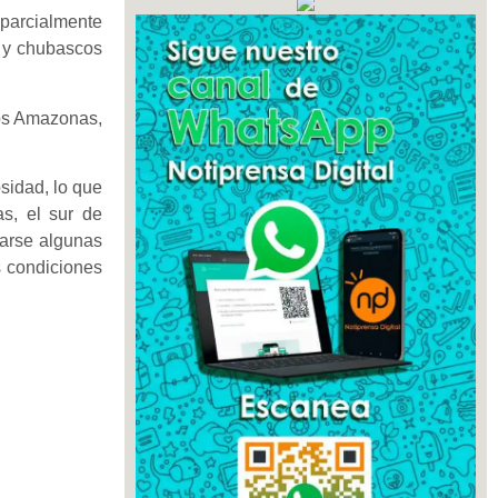
 parcialmente
s y chubascos
dos Amazonas,
sidad, lo que
s, el sur de
rarse algunas
as condiciones