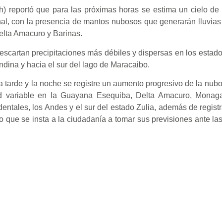
eh) reportó que para las próximas horas se estima un cielo de
onal, con la presencia de mantos nubosos que generarán lluvia
elta Amacuro y Barinas.
escartan precipitaciones más débiles y dispersas en los esta
andina y hacia el sur del lago de Maracaibo.
la tarde y la noche se registre un aumento progresivo de la nubo
ad variable en la Guayana Esequiba, Delta Amacuro, Monaga
dentales, los Andes y el sur del estado Zulia, además de regist
 lo que se insta a la ciudadanía a tomar sus previsiones ante l