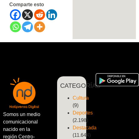
Comparte esto
CATEGORÍAS
Cultura
(9)
Deportes
Somos un medio
(2.198)
comunicacional
Destacada
nacido en la
(11.644)
región Centro-