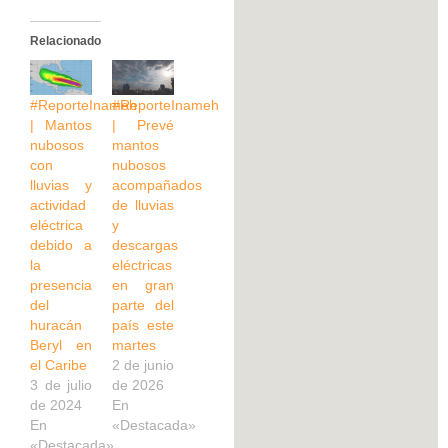
Relacionado
#ReporteInameh
#ReporteInameh
| Mantos
| Prevé
nubosos
mantos
con
nubosos
lluvias y
acompañados
actividad
de lluvias
eléctrica
y
debido a
descargas
la
eléctricas
presencia
en gran
del
parte del
huracán
país este
Beryl en
martes
el Caribe
2 de junio
3 de julio
de 2026
de 2024
En
En
«Destacada»
«Destacada»