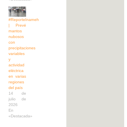
#ReporteInameh
| Prevé
mantos
nubosos
con
precipitaciones
variables
y
actividad
eléctrica
en varias
regiones
del país
14 de
julio de
2026
En
«Destacada»