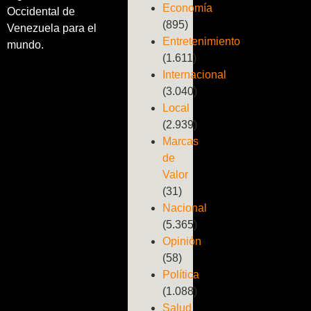
Economía
Occidental de
(895)
Venezuela para el
Entretenimiento
mundo.
(1.611)
Internacional
(3.040)
Local
(2.939)
Marcas
de
Valor
(31)
Nacional
(5.365)
Opinión
(58)
Política
(1.088)
Salud