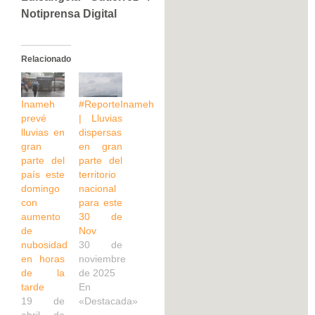
Notiprensa Digital
Relacionado
Inameh
#ReporteInameh
prevé
| Lluvias
lluvias en
dispersas
gran
en gran
parte del
parte del
país este
territorio
domingo
nacional
con
para este
aumento
30 de
de
Nov
nubosidad
30 de
en horas
noviembre
de la
de 2025
tarde
En
19 de
«Destacada»