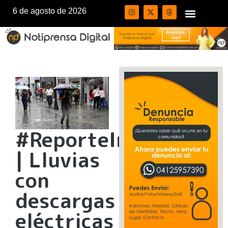
6 de agosto de 2026
#ReporteInameh
| Lluvias
con
descargas
eléctricas