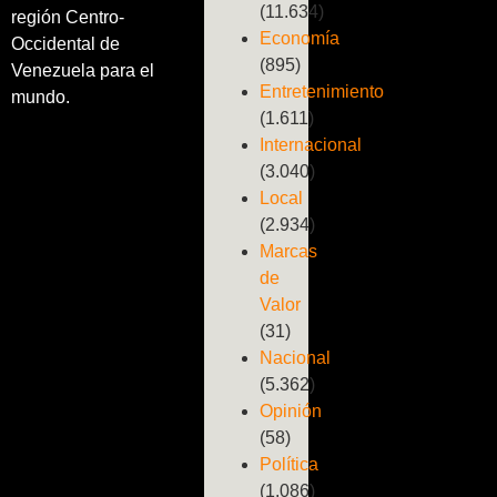
(11.634)
región Centro-
Economía
Occidental de
(895)
Venezuela para el
Entretenimiento
mundo.
(1.611)
Internacional
(3.040)
Local
(2.934)
Marcas
de
Valor
(31)
Nacional
(5.362)
Opinión
(58)
Política
(1.086)