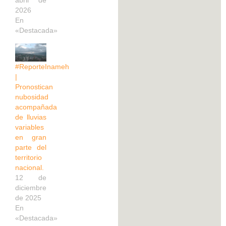
abril de
2026
En
«Destacada»
#ReporteInameh
|
Pronostican
nubosidad
acompañada
de lluvias
variables
en gran
parte del
territorio
nacional.
12 de
diciembre
de 2025
En
«Destacada»