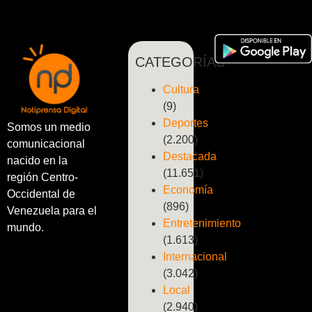
CATEGORÍAS
Cultura
(9)
Deportes
Somos un medio
(2.200)
comunicacional
Destacada
nacido en la
(11.651)
región Centro-
Economía
Occidental de
(896)
Venezuela para el
Entretenimiento
mundo.
(1.613)
Internacional
(3.042)
Local
(2.940)