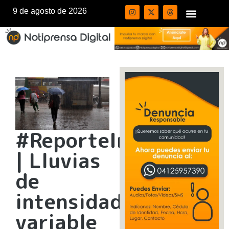
9 de agosto de 2026
#ReporteInameh
| Lluvias
de
intensidad
variable