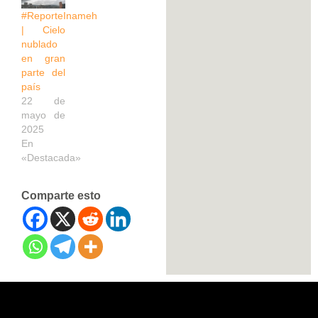
#ReporteInameh
| Cielo
nublado
en gran
parte del
país
22 de
mayo de
2025
En
«Destacada»
Comparte esto