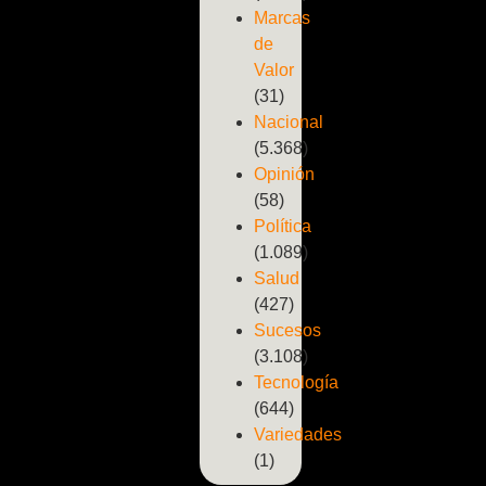
Marcas
de
Valor
(31)
Nacional
(5.368)
Opinión
(58)
Política
(1.089)
Salud
(427)
Sucesos
(3.108)
Tecnología
(644)
Variedades
(1)