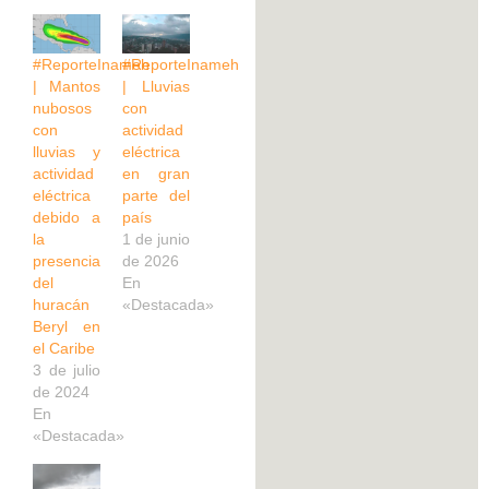
#ReporteInameh
#ReporteInameh
| Mantos
| Lluvias
nubosos
con
con
actividad
lluvias y
eléctrica
actividad
en gran
eléctrica
parte del
debido a
país
la
1 de junio
presencia
de 2026
del
En
huracán
«Destacada»
Beryl en
el Caribe
3 de julio
de 2024
En
«Destacada»