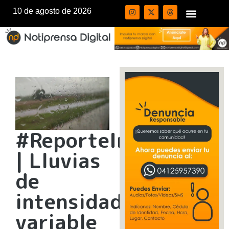
10 de agosto de 2026
#ReporteInameh
| Lluvias
de
intensidad
variable