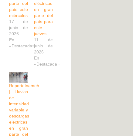
parte del
eléctricas
país este
en gran
miércoles
parte del
17 de
país para
junio de
este
2026
jueves
En
11 de
«Destacada»
junio de
2026
En
«Destacada»
ReporteInameh
| Lluvias
de
intensidad
variable y
descargas
eléctricas
en gran
parte del