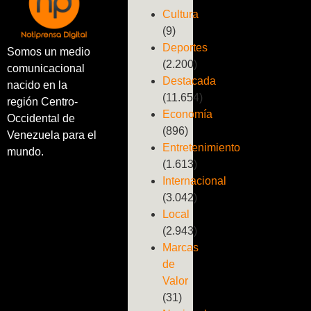
Cultura
(9)
Deportes
Somos un medio
(2.200)
comunicacional
Destacada
nacido en la
(11.654)
región Centro-
Economía
Occidental de
(896)
Venezuela para el
Entretenimiento
mundo.
(1.613)
Internacional
(3.042)
Local
(2.943)
Marcas
de
Valor
(31)