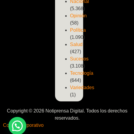
Nacional
(5.368)
Opinión
(58)
Política
(1.090)
Salud
(427)
Sucesos
(3.108)
Tecnología
(644)
Variedades
(1)
Copyright © 2026 Notiprensa Digital. Todos los derechos
reservados.
Correo Corporativo