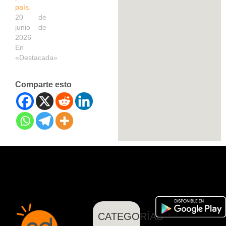
país.
20 de
junio de
2026
En
«Destacada»
Comparte esto
CATEGORÍAS