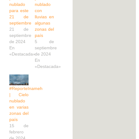
nublado
nublado
para este
con
21 de
lluvias en
septiembre
algunas
21 de
zonas del
septiembre
país
de 2024
5 de
En
septiembre
«Destacada»
de 2024
En
«Destacada»
#ReporteInameh
| Cielo
nublado
en varias
zonas del
país
15 de
febrero
de 2024