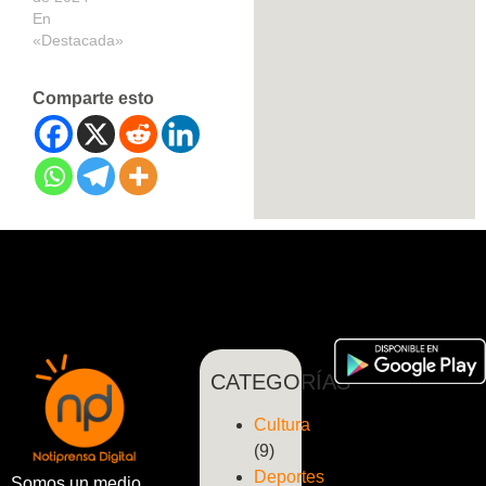
En
«Destacada»
Comparte esto
CATEGORÍAS
Cultura
(9)
Deportes
Somos un medio