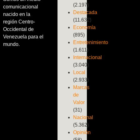
(2.197)
comunicacional
Destacada
nacido en la
(11.632)
región Centro-
Economía
Occidental de
(895)
Venezuela para el
Entretenimiento
mundo.
(1.611)
Internacional
(3.040)
Local
(2.933)
Marcas
de
Valor
(31)
Nacional
(5.362)
Opinión
(58)