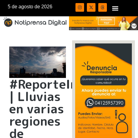
5 de agosto de 2026
#ReporteInameh
| Lluvias
en varias
regiones
de