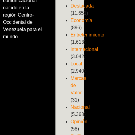
comunicacional
Destacada
nacido en la
(11.651)
región Centro-
Economía
Occidental de
(896)
Venezuela para el
Entretenimiento
mundo.
(1.613)
Internacional
(3.042)
Local
(2.940)
Marcas
de
Valor
(31)
Nacional
(5.368)
Opinión
(58)