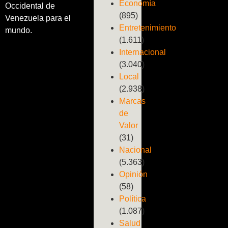
Economía
Occidental de
(895)
Venezuela para el
Entretenimiento
mundo.
(1.611)
Internacional
(3.040)
Local
(2.938)
Marcas
de
Valor
(31)
Nacional
(5.363)
Opinión
(58)
Política
(1.087)
Salud