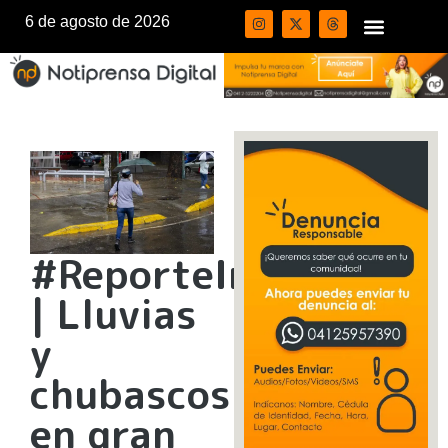
6 de agosto de 2026
#ReporteInameh
| Lluvias
y
chubascos
en gran