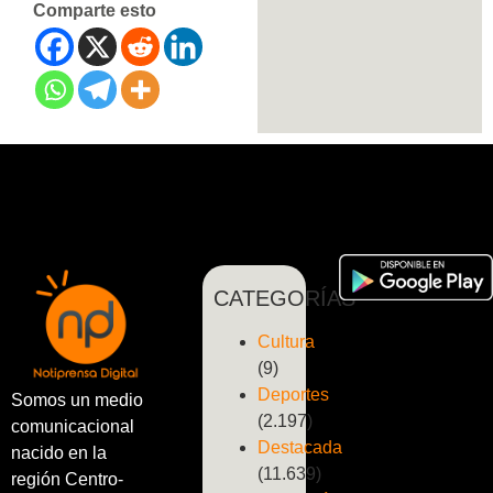
Comparte esto
CATEGORÍAS
Cultura
(9)
Deportes
Somos un medio
(2.197)
comunicacional
Destacada
nacido en la
(11.639)
región Centro-