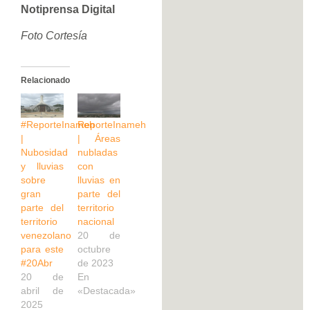
Notiprensa Digital
Foto Cortesía
Relacionado
#ReporteInameh
ReporteInameh
|
| Áreas
Nubosidad
nubladas
y lluvias
con
sobre
lluvias en
gran
parte del
parte del
territorio
territorio
nacional
venezolano
20 de
para este
octubre
#20Abr
de 2023
20 de
En
abril de
«Destacada»
2025