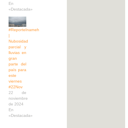
En
«Destacada»
#ReporteInameh
|
Nubosidad
parcial y
lluvias en
gran
parte del
país para
este
viernes
#22Nov
22 de
noviembre
de 2024
En
«Destacada»