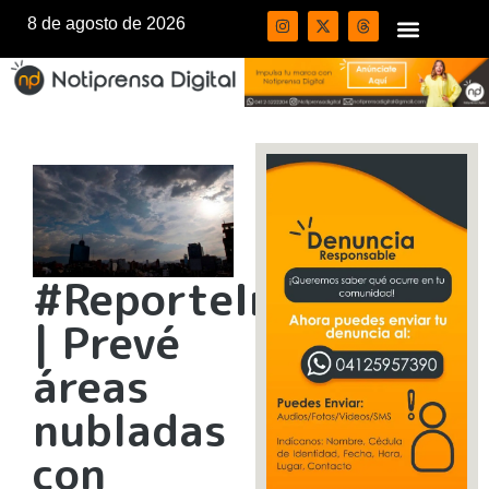
8 de agosto de 2026
#ReporteInameh
| Prevé
áreas
nubladas
con