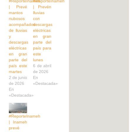
#ReporteInameh
#ReporteInameh
| Prevé
| Prevén
mantos
lluvias
nubosos
con
acompañados
descargas
de lluvias
eléctricas
y
en gran
descargas
parte del
eléctricas
país para
en gran
este
parte del
lunes
país este
6 de abril
martes
de 2026
2 de junio
En
de 2026
«Destacada»
En
«Destacada»
#ReporteInameh
| Inameh
prevé