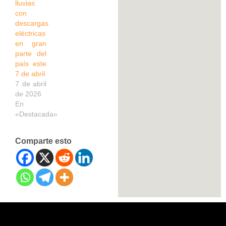
lluvias
con
descargas
eléctricas
en gran
parte del
país este
7 de abril
7 de abril
de 2026
En
«Destacada»
Comparte esto