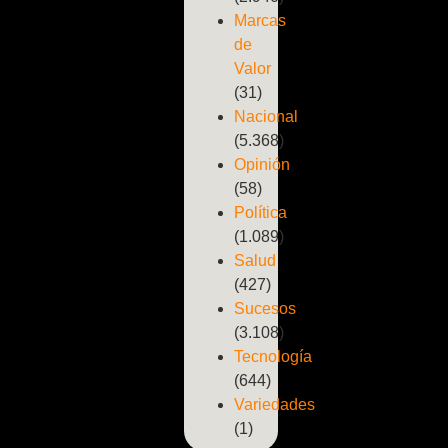
Marcas
de
Valor
(31)
Nacional
(5.368)
Opinión
(58)
Política
(1.089)
Salud
(427)
Sucesos
(3.108)
Tecnología
(644)
Variedades
(1)