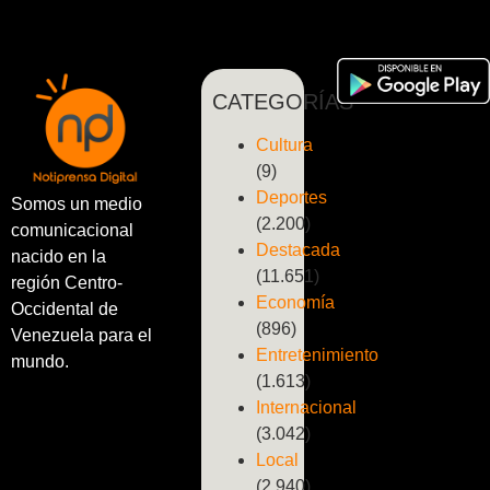
CATEGORÍAS
Cultura
(9)
Deportes
Somos un medio
(2.200)
comunicacional
Destacada
nacido en la
(11.651)
región Centro-
Economía
Occidental de
(896)
Venezuela para el
Entretenimiento
mundo.
(1.613)
Internacional
(3.042)
Local
(2.940)