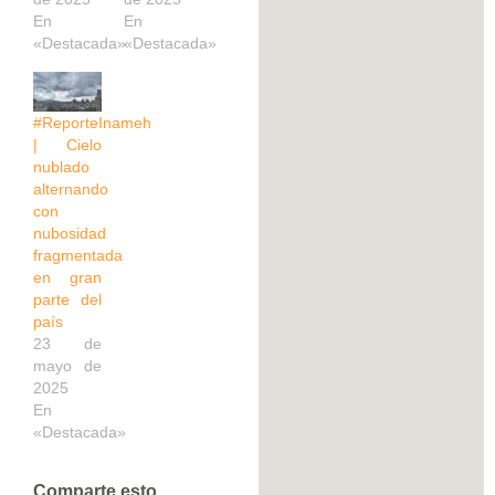
En
En
«Destacada»
«Destacada»
#ReporteInameh
| Cielo
nublado
alternando
con
nubosidad
fragmentada
en gran
parte del
país
23 de
mayo de
2025
En
«Destacada»
Comparte esto