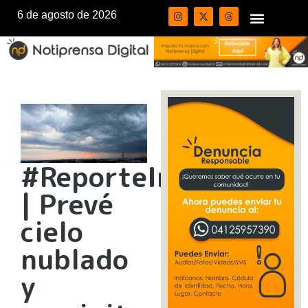
6 de agosto de 2026
#ReporteInameh
| Prevé
cielo
nublado
y