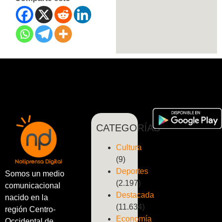
CATEGORÍAS
Cultura
(9)
Deportes
Somos un medio
(2.197)
comunicacional
Destacada
nacido en la
(11.634)
región Centro-
Economía
Occidental de