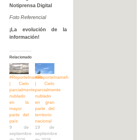
Notiprensa Digital
Foto Referencial
¡La evolución de la
información!
Relacionado
#ReporteInameh
#ReporteInameh
| Cielo
| Cielo
parcialmente
parcialmente
nublado
nublado
en la
en gran
mayor
parte del
parte del
territorio
país
nacional
9 de
19 de
septiembre
septiembre
de 2025
de 2025