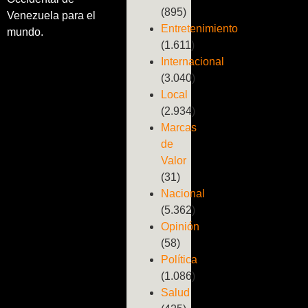
(895)
Venezuela para el
Entretenimiento
mundo.
(1.611)
Internacional
(3.040)
Local
(2.934)
Marcas
de
Valor
(31)
Nacional
(5.362)
Opinión
(58)
Política
(1.086)
Salud