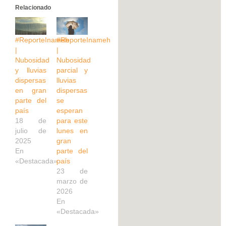
Relacionado
#ReporteInameh
#ReporteInameh
|
|
Nubosidad
Nubosidad
y lluvias
parcial y
dispersas
lluvias
en gran
dispersas
parte del
se
país
esperan
18 de
para este
julio de
lunes en
2025
gran
En
parte del
«Destacada»
país
23 de
marzo de
2026
En
«Destacada»