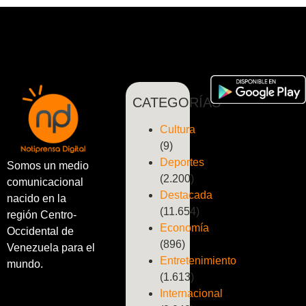
CATEGORÍAS
Cultura
(9)
Deportes
Somos un medio
(2.200)
comunicacional
Destacada
nacido en la
(11.654)
región Centro-
Economía
Occidental de
(896)
Venezuela para el
Entretenimiento
mundo.
(1.613)
Internacional