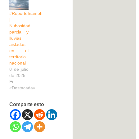
#ReporteInameh
|
Nubosidad
parcial y
lluvias
aisladas
en el
territorio
nacional
8 de julio
de 2025
En
«Destacada»
Comparte esto