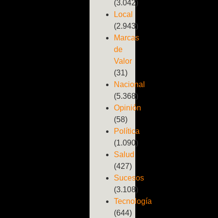
(3.042)
Local
(2.943)
Marcas
de
Valor
(31)
Nacional
(5.368)
Opinión
(58)
Política
(1.090)
Salud
(427)
Sucesos
(3.108)
Tecnología
(644)