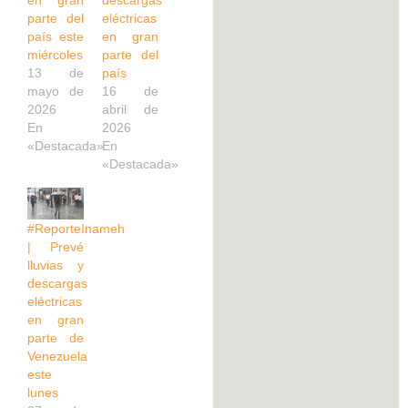
parte del
eléctricas
país este
en gran
miércoles
parte del
13 de
país
mayo de
16 de
2026
abril de
En
2026
«Destacada»
En
«Destacada»
#ReporteInameh
| Prevé
lluvias y
descargas
eléctricas
en gran
parte de
Venezuela
este
lunes