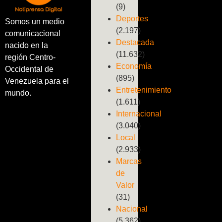
(9)
Deportes
Somos un medio
(2.197)
comunicacional
Destacada
nacido en la
(11.632)
región Centro-
Economía
Occidental de
(895)
Venezuela para el
Entretenimiento
mundo.
(1.611)
Internacional
(3.040)
Local
(2.933)
Marcas
de
Valor
(31)
Nacional
(5.362)