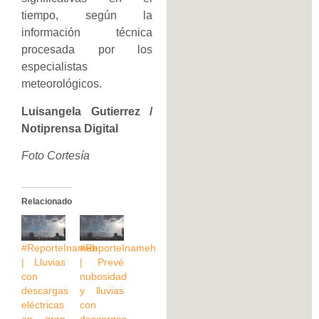
tiempo, según la
información técnica
procesada por los
especialistas
meteorológicos.
Luisangela Gutierrez /
Notiprensa Digital
Foto Cortesía
Relacionado
#ReporteInameh
#ReporteInameh
| Lluvias
| Prevé
con
nubosidad
descargas
y lluvias
eléctricas
con
en gran
descargas