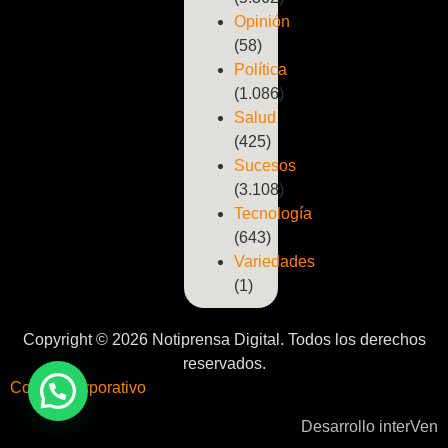
Opinión
(58)
Política
(1.086)
Salud
(425)
Sucesos
(3.108)
Tecnología
(643)
Variedades
(1)
Copyright © 2026 Notiprensa Digital. Todos los derechos
reservados.
Correo Corporativo
Desarrollo interVen