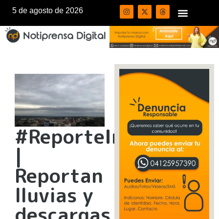
5 de agosto de 2026
#ReporteInameh
|
Reportan
lluvias y
descargas