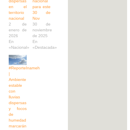
dispersas
nacional
en el
para este
territorio
30 de
nacional
Nov
2 de
30 de
enero de
noviembre
2026
de 2025
En
En
«Nacional»
«Destacada»
#ReporteInameh
|
Ambiente
estable
con
lluvias
dispersas
y focos
de
humedad
marcarán