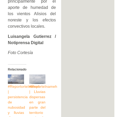
principalmente por el
aporte de humedad de
los vientos Alisios del
noreste y los efectos
convectivos locales.
Luisangela Gutierrez /
Notiprensa Digital
Foto Cortesía
Relacionado
#ReportorteInameh
#ReporteInameh
|
| Lluvias
persistencia
dispersas
de
en gran
nubosidad
parte del
y lluvias
territorio