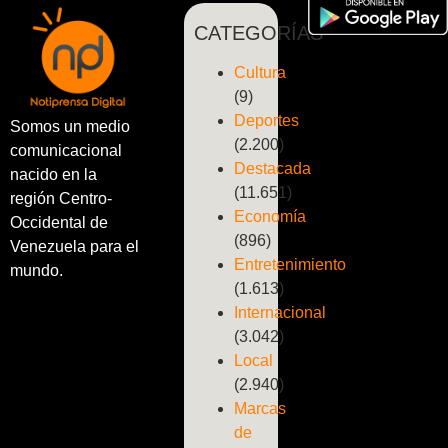
CATEGORÍAS
Cultura
(9)
Deportes
Somos un medio
(2.200)
comunicacional
Destacada
nacido en la
(11.651)
región Centro-
Economía
Occidental de
(896)
Venezuela para el
Entretenimiento
mundo.
(1.613)
Internacional
(3.042)
Local
(2.940)
Marcas
de