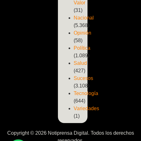
Valor
(31)
Nacional
(5.368)
Opinión
(58)
Política
(1.089)
Salud
(427)
Sucesos
(3.108)
Tecnología
(644)
Variedades
(1)
Copyright © 2026 Notiprensa Digital. Todos los derechos
reservados.