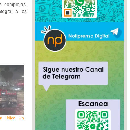
s complejas,
tegral a los
n Lídice: Un