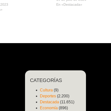
 2023
En «Destacada»
a»
CATEGORÍAS
Cultura
(9)
Deportes
(2.200)
Destacada
(11.651)
Economía
(896)