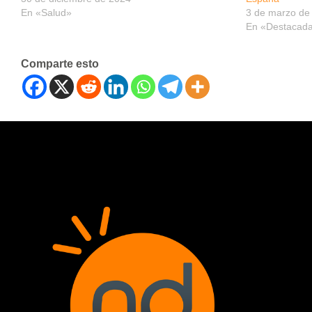
En «Salud»
3 de marzo de
En «Destacad
Comparte esto