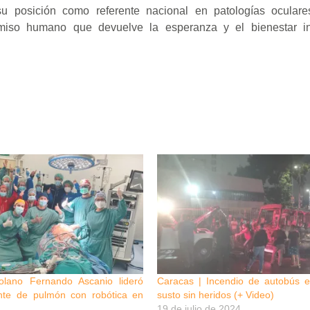
su posición como referente nacional en patologías oculare
iso humano que devuelve la esperanza y el bienestar in
olano Fernando Ascanio lideró
Caracas | Incendio de autobús e
ante de pulmón con robótica en
susto sin heridos (+ Video)
19 de julio de 2024