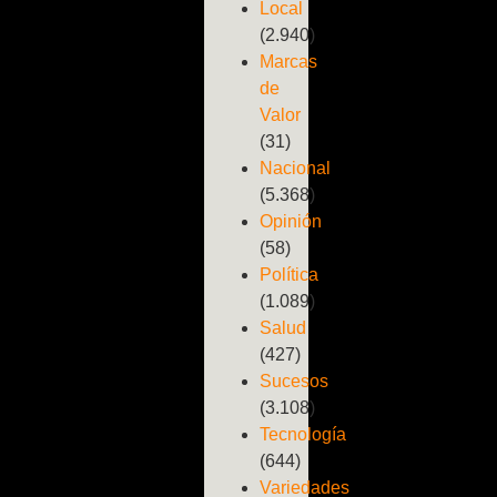
Local
(2.940)
Marcas
de
Valor
(31)
Nacional
(5.368)
Opinión
(58)
Política
(1.089)
Salud
(427)
Sucesos
(3.108)
Tecnología
(644)
Variedades