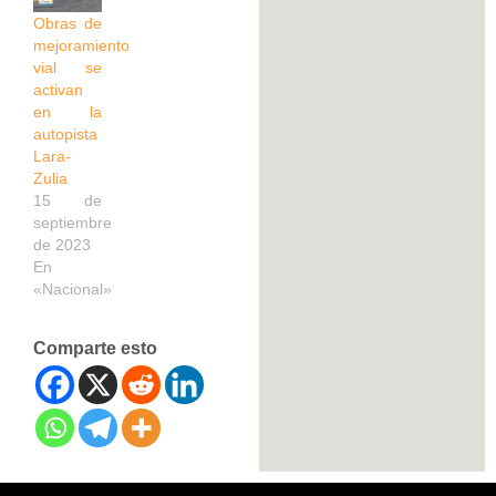
Obras de
mejoramiento
vial se
activan
en la
autopista
Lara-
Zulia
15 de
septiembre
de 2023
En
«Nacional»
Comparte esto