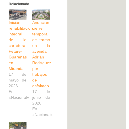
Relacionado
Inician
Anuncian
rehabilitación
cierre
integral
temporal
de la
de tramo
carretera
en la
Petare-
avenida
Guarenas
Adrián
en
Rodríguez
Miranda
por
17 de
trabajos
mayo de
de
2026
asfaltado
En
17 de
«Nacional»
junio de
2026
En
«Nacional»