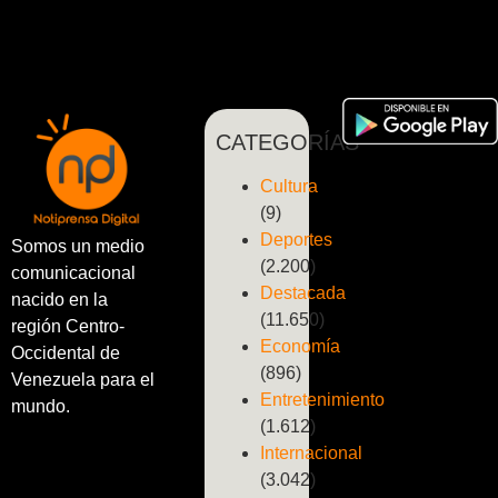
CATEGORÍAS
Cultura
(9)
Deportes
Somos un medio
(2.200)
comunicacional
Destacada
nacido en la
(11.650)
región Centro-
Economía
Occidental de
(896)
Venezuela para el
Entretenimiento
mundo.
(1.612)
Internacional
(3.042)