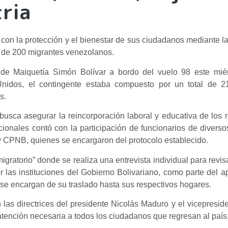
tria
con la protección y el bienestar de sus ciudadanos mediante l
ás de 200 migrantes venezolanos.
l de Maiquetía Simón Bolívar a bordo del vuelo 98 este mié
Unidos, el contingente estaba compuesto por un total de 2
s.
usca asegurar la reincorporación laboral y educativa de los r
cionales contó con la participación de funcionarios de divers
CPNB, quienes se encargaron del protocolo establecido.
igratorio” donde se realiza una entrevista individual para revis
las instituciones del Gobierno Bolivariano, como parte del ap
 se encargan de su traslado hasta sus respectivos hogares.
as directrices del presidente Nicolás Maduro y el vicepreside
atención necesaria a todos los ciudadanos que regresan al país