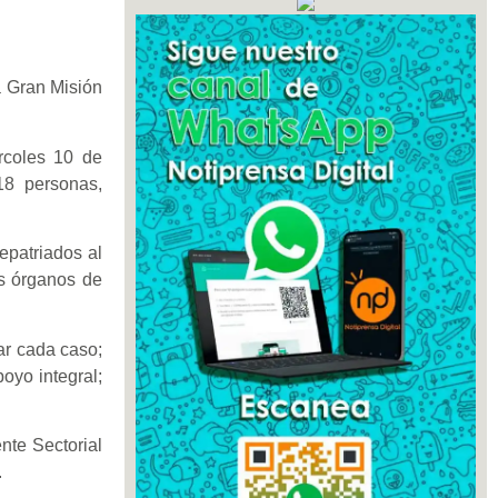
a Gran Misión
rcoles 10 de
18 personas,
epatriados al
os órganos de
ar cada caso;
oyo integral;
nte Sectorial
.