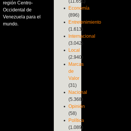
(11.651)
región Centro-
Economía
Occidental de
(896)
Venezuela para el
Entretenimiento
mundo.
(1.613)
Internacional
(3.042)
Local
(2.940)
Marcas
de
Valor
(31)
Nacional
(5.368)
Opinión
(58)
Política
(1.089)