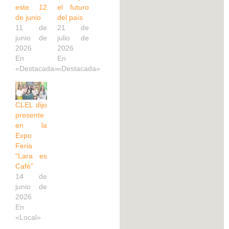
este 12
el futuro
de junio
del país
11 de
21 de
junio de
julio de
2026
2026
En
En
«Destacada»
«Destacada»
CLEL dijo
presente
en la
Expo
Feria
“Lara es
Café”
14 de
junio de
2026
En
«Local»