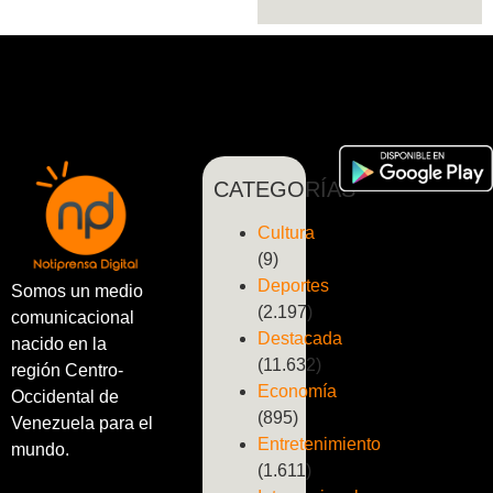
CATEGORÍAS
Cultura
(9)
Deportes
Somos un medio
(2.197)
comunicacional
Destacada
nacido en la
(11.632)
región Centro-
Economía
Occidental de
(895)
Venezuela para el
Entretenimiento
mundo.
(1.611)