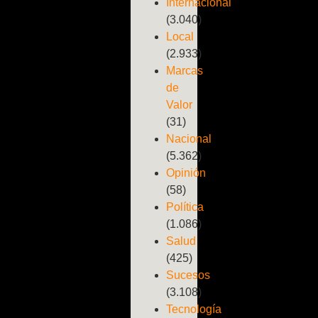
Internacional
(3.040)
Local
(2.933)
Marcas
de
Valor
(31)
Nacional
(5.362)
Opinión
(58)
Política
(1.086)
Salud
(425)
Sucesos
(3.108)
Tecnología