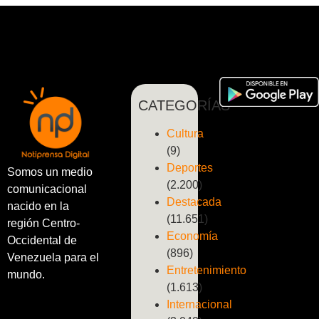
CATEGORÍAS
Cultura
(9)
Deportes
Somos un medio
(2.200)
comunicacional
Destacada
nacido en la
(11.651)
región Centro-
Economía
Occidental de
(896)
Venezuela para el
Entretenimiento
mundo.
(1.613)
Internacional