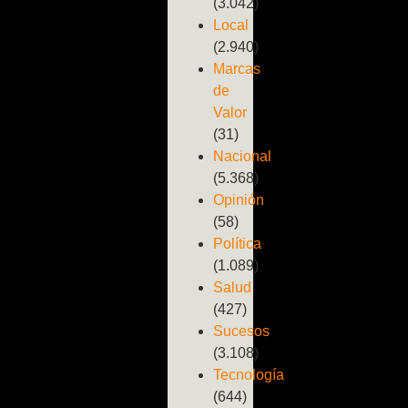
(3.042)
Local
(2.940)
Marcas
de
Valor
(31)
Nacional
(5.368)
Opinión
(58)
Política
(1.089)
Salud
(427)
Sucesos
(3.108)
Tecnología
(644)