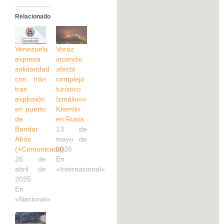
Relacionado
Venezuela
Voraz
expresa
incendio
solidaridad
afectó
con Irán
complejo
tras
turístico
explosión
Izmáilovo
en puerto
Kremlin
de
en Rusia
Bandar
13 de
Abás
mayo de
(+Comunicado)
2026
26 de
En
abril de
«Internacional»
2025
En
«Nacional»