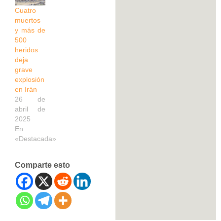
Cuatro
muertos
y más de
500
heridos
deja
grave
explosión
en Irán
26 de
abril de
2025
En
«Destacada»
Comparte esto