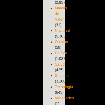
(2.937)
Marcas
de
Valor
(31)
Nacional
(5.363)
Opinión
(58)
Política
(1.087)
Salud
(425)
Sucesos
(3.108)
Tecnología
(643)
Variedades
(1)