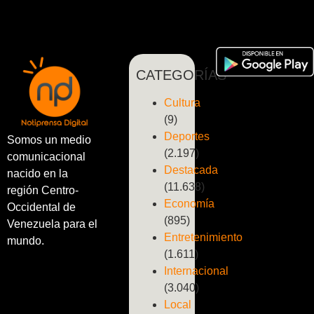
CATEGORÍAS
Cultura
(9)
Deportes
Somos un medio
(2.197)
comunicacional
Destacada
nacido en la
(11.638)
región Centro-
Economía
Occidental de
(895)
Venezuela para el
Entretenimiento
mundo.
(1.611)
Internacional
(3.040)
Local