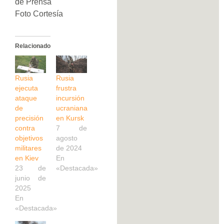
de Prensa
Foto Cortesía
Relacionado
Rusia
Rusia
ejecuta
frustra
ataque
incursión
de
ucraniana
precisión
en Kursk
contra
7 de
objetivos
agosto
militares
de 2024
en Kiev
En
23 de
«Destacada»
junio de
2025
En
«Destacada»