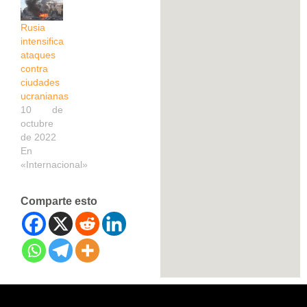
Rusia
intensifica
ataques
contra
ciudades
ucranianas
10 de
octubre
de 2022
En
«Internacional»
Comparte esto