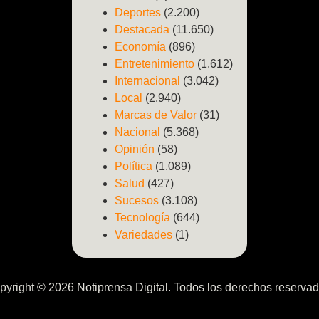
Deportes
(2.200)
Destacada
(11.650)
Economía
(896)
Entretenimiento
(1.612)
Internacional
(3.042)
Local
(2.940)
Marcas de Valor
(31)
Nacional
(5.368)
Opinión
(58)
Política
(1.089)
Salud
(427)
Sucesos
(3.108)
Tecnología
(644)
Variedades
(1)
pyright © 2026 Notiprensa Digital. Todos los derechos reservad