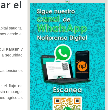
ar el
ital saudita,
anos desde el
gui Karasin y
 la seguridad
las tensiones
 el flujo de
 sin embargo,
nes agrícolas