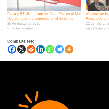
Rusia y EE.UU. pactan en Riad: Paz en el Mar
¡Garantizan lo
Negro y apertura comercial en el horizonte
Rusia y Ucrani
25 de marzo de 2025
22 de julio de
En «Destacada»
En «Destacad
Comparte esto