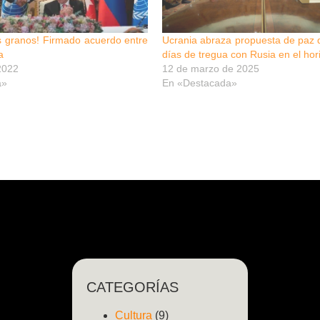
s granos! Firmado acuerdo entre
Ucrania abraza propuesta de paz 
a
días de tregua con Rusia en el hor
 2022
12 de marzo de 2025
a»
En «Destacada»
CATEGORÍAS
Cultura
(9)