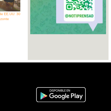
de EE.UU: 30
izonte