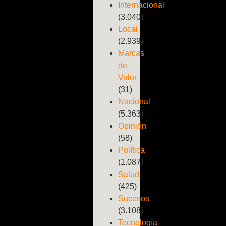
Internacional
(3.040)
Local
(2.939)
Marcas
de
Valor
(31)
Nacional
(5.363)
Opinión
(58)
Política
(1.087)
Salud
(425)
Sucesos
(3.108)
Tecnología