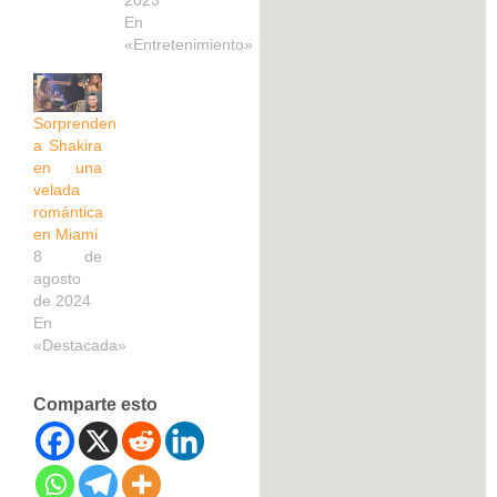
En
«Entretenimiento»
Sorprenden
a Shakira
en una
velada
romántica
en Miami
8 de
agosto
de 2024
En
«Destacada»
Comparte esto