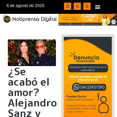
6 de agosto de 2026
¿Se
acabó el
amor?
Alejandro
Sanz y