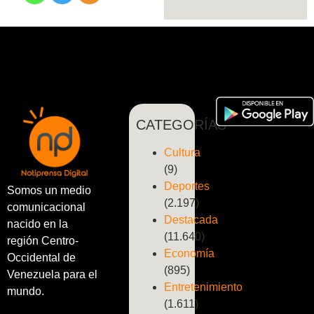
CATEGORÍAS
Cultura
(9)
Deportes
Somos un medio
(2.197)
comunicacional
Destacada
nacido en la
(11.640)
región Centro-
Economía
Occidental de
(895)
Venezuela para el
Entretenimiento
mundo.
(1.611)