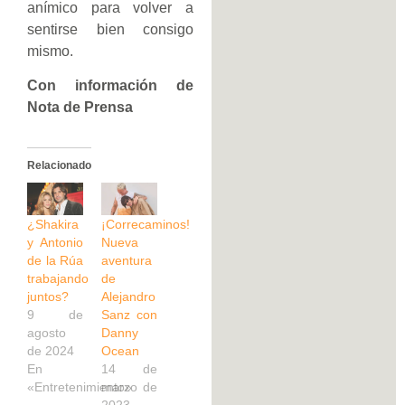
anímico para volver a
sentirse bien consigo
mismo.
Con información de
Nota de Prensa
Relacionado
¿Shakira
¡Correcaminos!
y Antonio
Nueva
de la Rúa
aventura
trabajando
de
juntos?
Alejandro
9 de
Sanz con
agosto
Danny
de 2024
Ocean
En
14 de
«Entretenimiento»
marzo de
2023