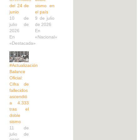
del 24 de
sismo en
junio
el país
10 de
9 de julio
julio de
de 2026
2026
En
En
«Nacional»
«Destacada»
#Actualización
Balance
Oficial:
Cifra de
fallecidos
ascendió
a 4.333
tras el
doble
sismo
11 de
julio de