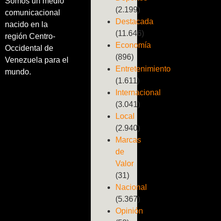
Somos un medio
(2.199)
comunicacional
Destacada
nacido en la
(11.646)
región Centro-
Economía
Occidental de
(896)
Venezuela para el
Entretenimiento
mundo.
(1.611)
Internacional
(3.041)
Local
(2.940)
Marcas
de
Valor
(31)
Nacional
(5.367)
Opinión