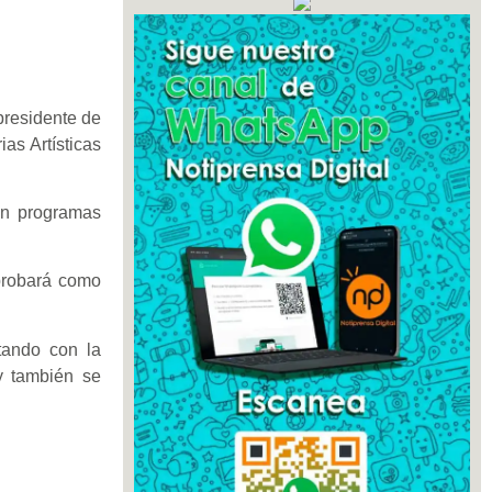
 presidente de
as Artísticas
en programas
aprobará como
tando con la
 y también se