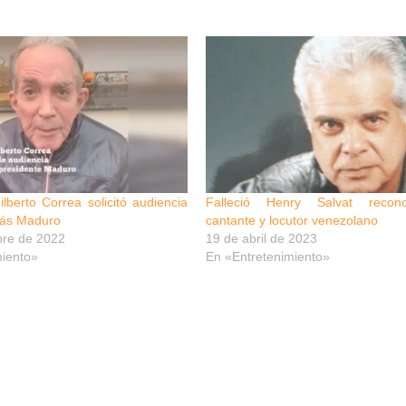
lberto Correa solicitó audiencia
Falleció Henry Salvat recono
lás Maduro
cantante y locutor venezolano
bre de 2022
19 de abril de 2023
miento»
En «Entretenimiento»