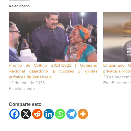
Relacionado
Premio de Cultura 2021-2022 | Gobierno
El animador Gi
Nacional galardonó a cultores y glorias
privada a Nico
artísticas de Venezuela
29 de septiem
12 de abril de 2023
En «Entreteni
En «Nacional»
Comparte esto